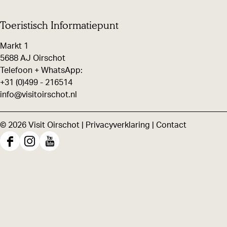
Toeristisch Informatiepunt
Markt 1
5688 AJ Oirschot
Telefoon + WhatsApp:
+31 (0)499 - 216514
info@visitoirschot.nl
© 2026 Visit Oirschot |
Privacyverklaring
|
Contact
F
I
Y
a
n
o
c
s
u
e
t
T
b
a
u
o
g
b
o
r
e