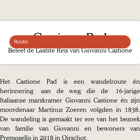
a
g
e
Castione Pad
Route
Beleef de Laatste Reis van Giovanni Castione
R
o
u
Het Castione Pad is een wandelroute én
t
herinnering aan de weg die de 16-jarige
e
Italiaanse marskramer Giovanni Castione én zijn
moordenaar Martinus Zoeren volgden in 1838.
De wandeling is gemaakt ter ere van het bezoek
van familie van Giovanni en bewoners van
Premosello in 2018 in Oirschot.