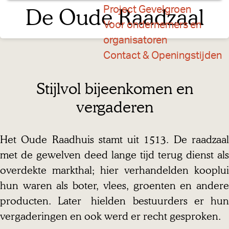
a
De Oude Raadzaal
Project Gevelgroen
g
Voor ondernemers en
e
organisatoren
Contact & Openingstijden
Stijlvol bijeenkomen en
vergaderen
Het Oude Raadhuis stamt uit 1513. De raadzaal
met de gewelven deed lange tijd terug dienst als
overdekte markthal; hier verhandelden kooplui
hun waren als boter, vlees, groenten en andere
producten. Later hielden bestuurders er hun
vergaderingen en ook werd er recht gesproken.