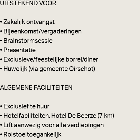
UITSTEKEND VOOR
b
o
• Zakelijk ontvangst
r
• Bijeenkomst/vergaderingen
r
• Brainstormsessie
e
• Presentatie
l
• Exclusieve/feestelijke borrel/diner
o
• Huwelijk (via gemeente Oirschot)
f
d
ALGEMENE FACILITEITEN
i
n
• Exclusief te huur
e
• Hotelfaciliteiten: Hotel De Beerze (7 km)
r
• Lift aanwezig voor alle verdiepingen
a
• Rolstoeltoegankelijk
a