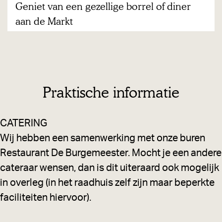
.
Geniet van een gezellige borrel of diner
c
v
.
aan de Markt
h
a
e
n
r
e
o
e
n
n
Praktische informatie
d
g
l
e
CATERING
e
z
Wij hebben een samenwerking met onze buren
i
e
Restaurant De Burgemeester. Mocht je een andere
d
l
cateraar wensen, dan is dit uiteraard ook mogelijk
i
l
in overleg (in het raadhuis zelf zijn maar beperkte
n
i
faciliteiten hiervoor).
g
g
e