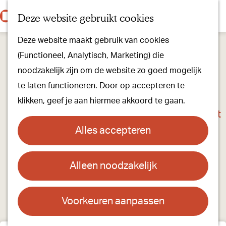
Onze dorpen
K
Z
Deze website gebruikt cookies
Onze winkels
a
o
M
G
Kunst & Cultuur
Deze website maakt gebruik van cookies
a
e
e
a
Ons Kloosterpad
(Functioneel, Analytisch, Marketing) die
r
k
n
n
noodzakelijk zijn om de website zo goed mogelijk
t
e
u
a
Plan je bezoek
te laten functioneren. Door op accepteren te
n
a
Overnachten
klikken, geef je aan hiermee akkoord te gaan.
r
Toeristisch Informatiepunt
d
Groepsactiviteiten
Alles accepteren
e
Voor kinderen
h
Hoe kom je er & Parkeren
Alleen noodzakelijk
o
m
Over ons
e
Voorkeuren aanpassen
Onze evenementen
p
Stichting Visit Oirschot