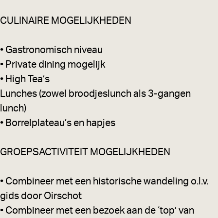
n
CULINAIRE MOGELIJKHEDEN
d
e
• Gastronomisch niveau
M
• Private dining mogelijk
a
• High Tea’s
r
Lunches (zowel broodjeslunch als 3-gangen
k
lunch)
t
• Borrelplateau’s en hapjes
GROEPSACTIVITEIT MOGELIJKHEDEN
• Combineer met een historische wandeling o.l.v.
gids door Oirschot
• Combineer met een bezoek aan de ‘top’ van