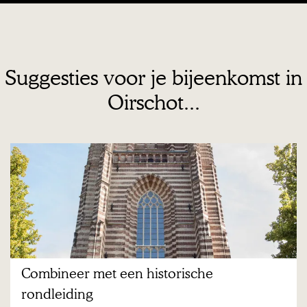
Suggesties voor je bijeenkomst in
Oirschot...
C
o
m
b
i
n
Combineer met een historische
e
rondleiding
e