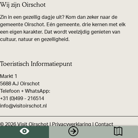
Wij zijn Oirschot
d
d
d
d
e
e
e
g
Zin in een gezellig dagje uit? Kom dan zeker naar de
z
z
z
gemeente Oirschot. Eén gemeente, drie kernen met elk
o
een eigen karakter. Dat wordt veelzijdig genieten van
e
e
e
e
cultuur, natuur en gezelligheid.
p
p
p
d
a
a
a
H
g
g
g
e
Toeristisch Informatiepunt
i
i
i
e
Markt 1
n
n
n
r
5688 AJ Oirschot
a
a
a
e
Telefoon + WhatsApp:
o
o
o
+31 (0)499 - 216514
n
info@visitoirschot.nl
p
p
p
b
F
X
W
e
© 2026 Visit Oirschot |
Privacyverklaring
|
Contact
a
h
e
c
a
k
F
I
Y