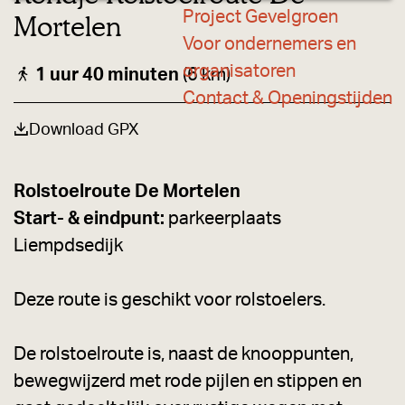
a
l
l
l
l
n
Project Gevelgroen
Mortelen
k
k
k
k
L
g
Voor ondernemers en
a
e
n
organisatoren
1 uur 40 minuten
(6 km)
d
Contact & Openingstijden
g
o
Download GPX
e
d
H
Rolstoelroute De Mortelen
e
Start- & eindpunt:
e
parkeerplaats
r
Liempdsedijk
e
n
b
Deze route is geschikt voor rolstoelers.
e
e
k
De rolstoelroute is, naast de knooppunten,
bewegwijzerd met rode pijlen en stippen en