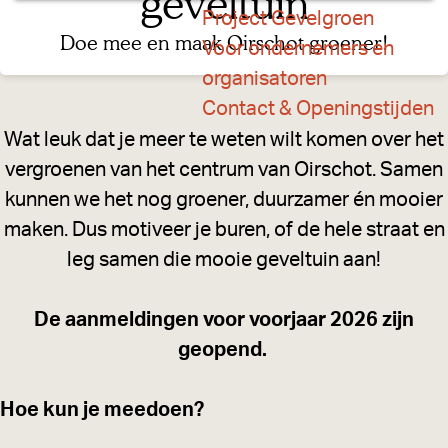
geveltuin
a
Project Gevelgroen
g
Doe mee en maak Oirschot groener!
Voor ondernemers en
e
organisatoren
Contact & Openingstijden
Wat leuk dat je meer te weten wilt komen over het
vergroenen van het centrum van Oirschot. Samen
kunnen we het nog groener, duurzamer én mooier
maken. Dus motiveer je buren, of de hele straat en
leg samen die mooie geveltuin aan!
De aanmeldingen voor voorjaar 2026 zijn
geopend.
Hoe kun je meedoen?