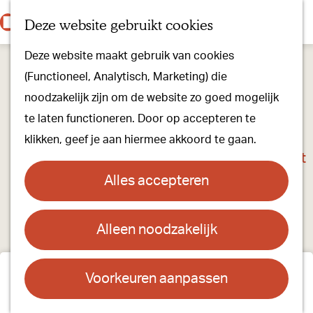
Onze dorpen
K
Z
Deze website gebruikt cookies
Onze winkels
a
o
M
G
Kunst & Cultuur
Deze website maakt gebruik van cookies
a
e
e
a
Ons Kloosterpad
(Functioneel, Analytisch, Marketing) die
r
k
n
n
noodzakelijk zijn om de website zo goed mogelijk
t
e
u
a
Plan je bezoek
te laten functioneren. Door op accepteren te
n
a
Overnachten
klikken, geef je aan hiermee akkoord te gaan.
r
Toeristisch Informatiepunt
d
Groepsactiviteiten
Alles accepteren
e
Voor kinderen
h
Hoe kom je er & Parkeren
Alleen noodzakelijk
o
m
Over ons
Maak je eigen
e
Voorkeuren aanpassen
Onze evenementen
p
Stichting Visit Oirschot