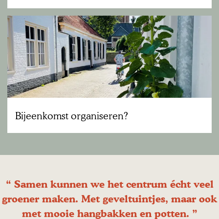
u
d
B
i
j
e
e
n
k
Bijeenkomst organiseren?
o
m
s
t
“
Samen kunnen we het centrum écht veel
o
groener maken. Met geveltuintjes, maar ook
r
met mooie hangbakken en potten.
”
g