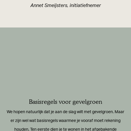
a
Annet Smeijsters, initiatiefnemer
n
i
s
e
r
e
n
?
Basisregels voor gevelgroen
We hopen natuurlijk dat je aan de slag wilt met gevelgroen. Maar
er zijn wel wat basisregels waarmee je vooraf moet rekening
houden. Ten eerste dien je te wonen in het afgebakende