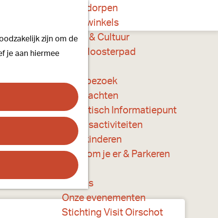
Onze dorpen
K
Z
Onze winkels
a
o
M
Kunst & Cultuur
oodzakelijk zijn om de
a
e
e
Ons Kloosterpad
ef je aan hiermee
r
k
n
t
e
u
Plan je bezoek
n
Overnachten
Toeristisch Informatiepunt
Groepsactiviteiten
Voor kinderen
Hoe kom je er & Parkeren
Over ons
Onze evenementen
Stichting Visit Oirschot