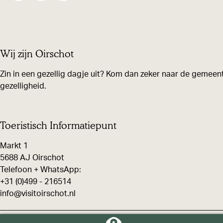
u
e
e
e
g
e
e
e
l
l
l
Wij zijn Oirschot
d
d
d
e
e
e
Zin in een gezellig dagje uit? Kom dan zeker naar de gemeent
z
z
z
gezelligheid.
e
e
e
p
p
p
Toeristisch Informatiepunt
a
a
a
g
g
g
Markt 1
5688 AJ Oirschot
i
i
i
Telefoon + WhatsApp:
n
n
n
+31 (0)499 - 216514
a
a
a
info@visitoirschot.nl
o
o
o
p
p
p