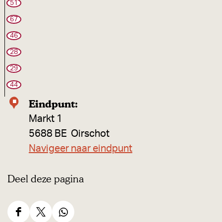
n
51
n
67
e
46
r
28
M
29
e
44
i
Eindpunt:
j
Markt 1
w
5688 BE
Oirschot
a
Navigeer naar eindpunt
a
r
Deel deze pagina
d
b
r
D
D
D