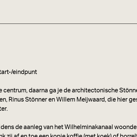
w
a
a
d
b
u
g
tart-/eindpunt
he centrum, daarna ga je de architectonische Stönn
n, Rinus Stönner en Willem Meijwaard, die hier g
er.
ijdens de aanleg van het Wilhelminakanaal woond
 zij af en toe een kopje koffie (met koek) of borrelt