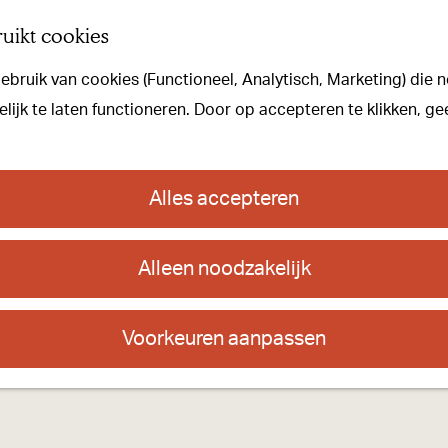
uikt cookies
bruik van cookies (Functioneel, Analytisch, Marketing) die n
ijk te laten functioneren. Door op accepteren te klikken, ge
Alles accepteren
S
1
67
w
52
Alleen noodzakelijk
a
w
ö
y
a
p
n
y
o
p
n
i
o
Voorkeuren aanpassen
n
e
i
t
n
 and the GIS User Community
_
t
w
M
_
a
w
e
l
a
k
l
k