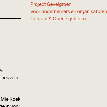
k
Project Gevelgroen
Voor ondernemers en organisatoren
Contact & Openingstijden
er
esneuveld
e Mie Koek
je in voor