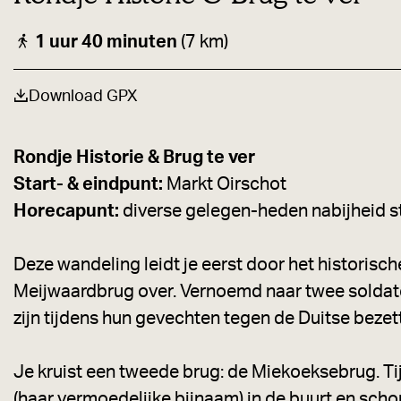
a
g
1 uur 40 minuten
(7 km)
e
r
Download GPX
r
Rondje Historie & Brug te ver
Start- & eindpunt:
Markt Oirschot
Horecapunt:
diverse gelegen-heden nabijheid s
Deze wandeling leidt je eerst door het historisc
Meijwaardbrug over. Vernoemd naar twee soldate
zijn tijdens hun gevechten tegen de Duitse bezett
Je kruist een tweede brug: de Miekoeksebrug. T
(haar vermoedelijke bijnaam) in de buurt en schonk