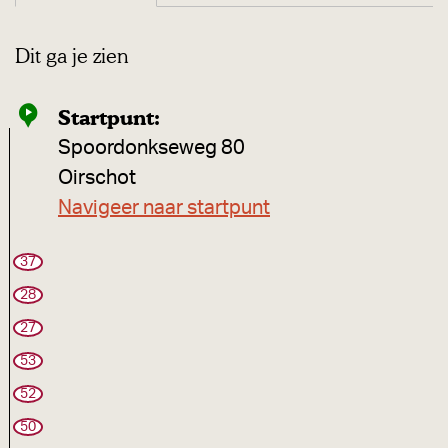
Dit ga je zien
Startpunt:
Spoordonkseweg 80
Oirschot
Navigeer naar startpunt
37
28
27
53
52
50