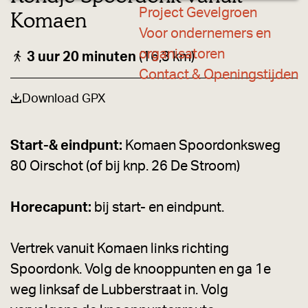
a
l
k
k
k
Project Gevelgroen
Komaen
n
g
e
Voor ondernemers en
e
n
organisatoren
3 uur 20 minuten
(16,3 km)
d
r
Contact & Openingstijden
i
Download GPX
n
k
e
Start-& eindpunt:
Komaen Spoordonksweg
n
e
80 Oirschot (of bij knp. 26 De Stroom)
n
m
e
Horecapunt:
bij start- en eindpunt.
e
r
.
Vertrek vanuit Komaen links richting
.
Spoordonk. Volg de knooppunten en ga 1e
.
weg linksaf de Lubberstraat in. Volg
.
.