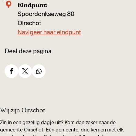
Eindpunt:
o
m
Spoordonkseweg 80
a
Oirschot
e
Navigeer naar eindpunt
n
Deel deze pagina
,
e
t
D
D
D
e
e
e
e
n
e
e
e
e
l
l
l
n
Wij zijn Oirschot
d
d
d
d
e
e
e
Zin in een gezellig dagje uit? Kom dan zeker naar de
r
z
z
z
gemeente Oirschot. Eén gemeente, drie kernen met elk
i