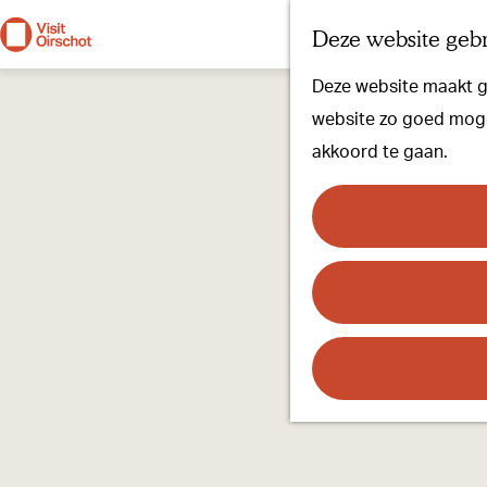
Deze website gebr
G
Deze website maakt ge
a
website zo goed mogel
n
akkoord te gaan.
a
a
r
d
e
h
o
m
e
p