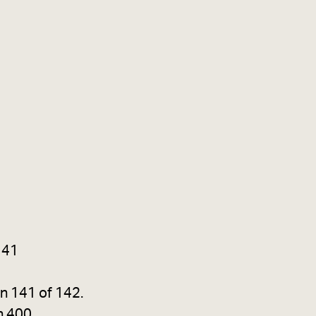
141
jn 141 of 142.
n 400.