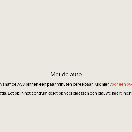
l
u
i
t
g
e
g
p
i
l
n
a
g
n
v
n
Met de auto
a
e
n
vanaf de A58 binnen een paar minuten bereikbaar. Kijk hier
voor een ov
r
O
ratis. Let op:in het centrum geldt op veel plaatsen een blauwe kaart, hie
i
r
s
c