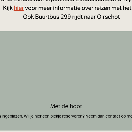
Kijk
hier
voor meer informatie over reizen met het
Ook Buurtbus 299 rijdt naar Oirschot
Met de boot
 ingeblazen. Wil je hier een plekje reserveren? Neem dan contact op m