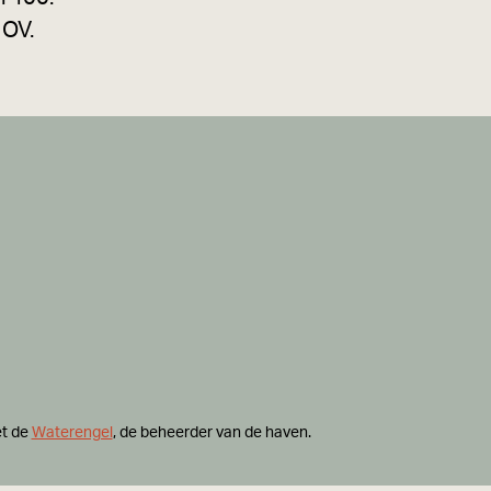
 OV.
et de
Waterengel
, de beheerder van de haven.