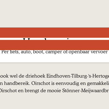
Hoe kom je er
B
e
Per fiets, auto, boot, camper of openbaar vervoer
B
k
e
i
k
j
 ook wel de driehoek Eindhoven-Tilburg-'s-Hertog
i
k
en handbereik. Oirschot is eenvoudig en gemakkel
j
d
irschot en brengt de mooie Stönner-Meijwaardbrug
k
e
d
r
e
o