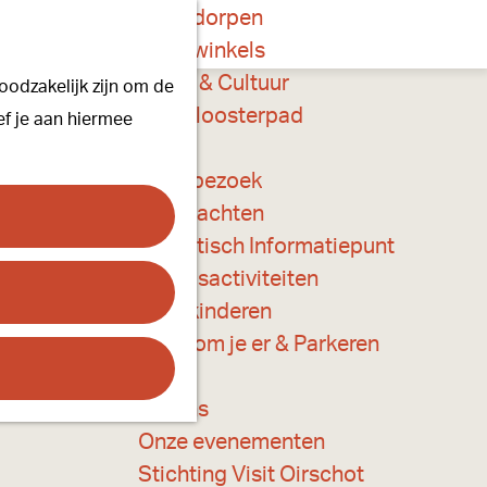
Onze dorpen
K
Z
Onze winkels
a
o
M
Kunst & Cultuur
oodzakelijk zijn om de
a
e
e
Ons Kloosterpad
ef je aan hiermee
r
k
n
t
e
u
Plan je bezoek
n
Overnachten
Toeristisch Informatiepunt
Groepsactiviteiten
Voor kinderen
Hoe kom je er & Parkeren
Over ons
Onze evenementen
Stichting Visit Oirschot