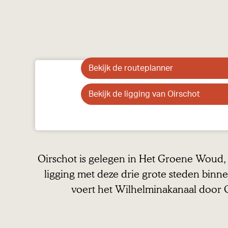
a
g
e
Bekijk de routeplanner
Bekijk de ligging van Oirschot
Oirschot is gelegen in Het Groene Woud,
ligging met deze drie grote steden binn
voert het Wilhelminakanaal door O