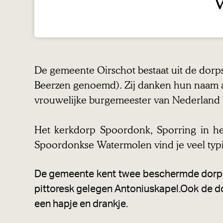
V
a
g
e
De gemeente Oirschot bestaat uit de dor
Beerzen genoemd). Zij danken hun naam aa
vrouwelijke burgemeester van Nederland b
Het kerkdorp Spoordonk, Sporring in h
Spoordonkse Watermolen vind je veel typi
De gemeente kent twee beschermde dorps
pittoresk gelegen Antoniuskapel.Ook de do
een hapje en drankje.