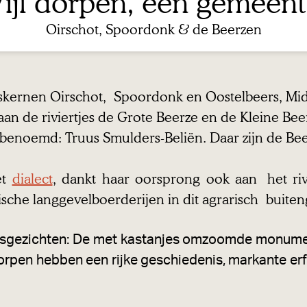
ijf dorpen, één gemeen
Oirschot, Spoordonk & de Beerzen
pskernen Oirschot, Spoordonk en Oostelbeers, Mi
n de riviertjes de Grote Beerze en de Kleine Beer
enoemd: Truus Smulders-Beliën. Daar zijn de Beer
et
dialect
, dankt haar oorsprong ook aan het ri
sche langgevelboerderijen in dit agrarisch buite
gezichten: De met kastanjes omzoomde monumen
rpen hebben een rijke geschiedenis, markante erf