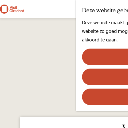
Deze website gebr
G
Deze website maakt ge
a
website zo goed mogel
n
akkoord te gaan.
a
a
r
d
e
h
o
m
e
p