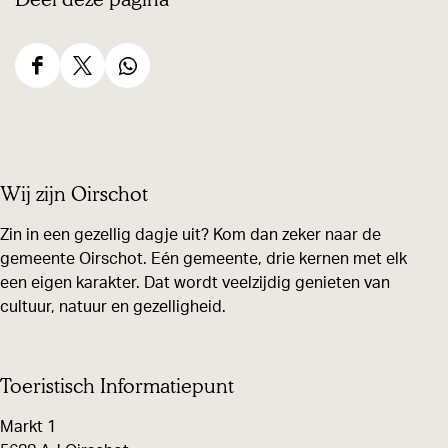
e
v
D
D
D
e
e
e
e
e
e
e
l
l
l
Wij zijn Oirschot
d
d
d
e
e
e
Zin in een gezellig dagje uit? Kom dan zeker naar de
z
z
z
gemeente Oirschot. Eén gemeente, drie kernen met elk
een eigen karakter. Dat wordt veelzijdig genieten van
e
e
e
cultuur, natuur en gezelligheid.
p
p
p
a
a
a
g
g
g
Toeristisch Informatiepunt
i
i
i
Markt 1
n
n
n