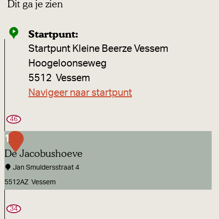
Dit ga je zien
Startpunt:
Startpunt Kleine Beerze Vessem
Hoogeloonseweg
5512
Vessem
Navigeer naar startpunt
46
1
De Jacobushoeve
Jan Smuldersstraat 4
5512AZ
Vessem
D
34
e