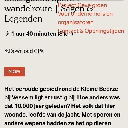
a
H
k
o
a
Project Gevelgroen
wandelroute | Sagen &
o
l
g
e
k
e
Voor ondernemers en
Legenden
v
e
v
e
organisatoren
e
Contact & Openingstijden
1 uur 40 minuten
(8 km)
Download GPX
Nieuw
Het oeroude gebied rond de Kleine Beerze
bij Vessem ligt er rustig bij. Hoe anders was
dat 10.000 jaar geleden? Het volk dat hier
woonde, leefde van de jacht. Met speren en
andere wapens hadden ze het op dieren