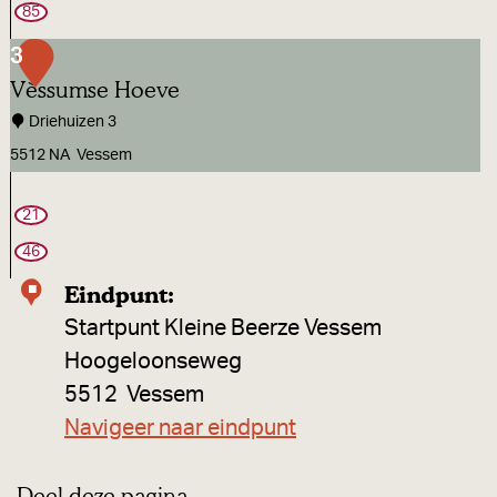
t
85
e
3
n
Vèssumse Hoeve
H
Driehuizen 3
o
5512 NA
Vessem
u
V
t
21
è
s
46
s
Eindpunt:
u
Startpunt Kleine Beerze Vessem
m
Hoogeloonseweg
s
5512
Vessem
e
Navigeer naar eindpunt
H
o
Deel deze pagina