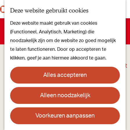
Onze dorpen
K
Z
Deze website gebruikt cookies
Onze winkels
a
o
M
G
Kunst & Cultuur
Deze website maakt gebruik van cookies
a
e
e
a
Sorry, deze activiteit is niet meer beschikbaar. Bekijk het
Ons Kloosterpad
(Functioneel, Analytisch, Marketing) die
r
k
n
n
actuele aanbod
voor de beschikbare opties.
noodzakelijk zijn om de website zo goed mogelijk
t
e
u
a
Plan je bezoek
te laten functioneren. Door op accepteren te
n
a
Overnachten
klikken, geef je aan hiermee akkoord te gaan.
r
Toeristisch Informatiepunt
d
Groepsactiviteiten
Alles accepteren
e
Voor kinderen
h
Hoe kom je er & Parkeren
Alleen noodzakelijk
o
m
Over ons
e
Voorkeuren aanpassen
Onze evenementen
Theatershow Liefde is het medicijn
p
Stichting Visit Oirschot