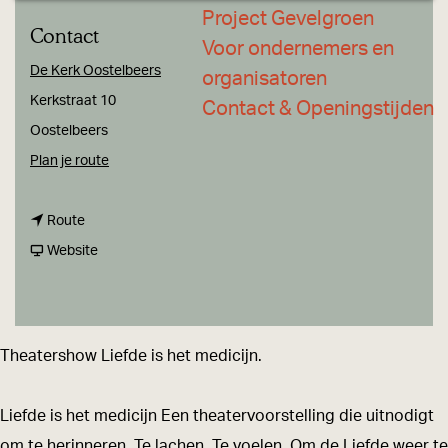
a
Project Gevelgroen
Contact
g
Voor ondernemers en
e
De Kerk Oostelbeers
organisatoren
Kerkstraat 10
Contact & Openingstijden
Oostelbeers
n
Plan je route
a
n
a
Route
a
v
r
Website
a
a
T
r
n
h
T
T
e
Theatershow Liefde is het medicijn.
h
h
a
e
e
t
Liefde is het medicijn Een theatervoorstelling die uitnodigt
a
a
e
om te herinneren. Te lachen. Te voelen. Om de Liefde weer te