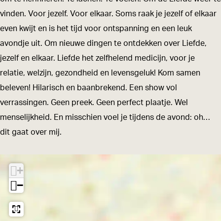
t
t
r
vinden. Voor jezelf. Voor elkaar. Soms raak je jezelf of elkaar
e
e
s
even kwijt en is het tijd voor ontspanning en een leuk
r
r
h
avondje uit. Om nieuwe dingen te ontdekken over Liefde,
s
s
o
jezelf en elkaar. Liefde het zelfhelend medicijn, voor je
h
h
w
relatie, welzijn, gezondheid en levensgeluk! Kom samen
o
o
L
beleven! Hilarisch en baanbrekend. Een show vol
w
w
i
verrassingen. Geen preek. Geen perfect plaatje. Wel
L
L
e
menselijkheid. En misschien voel je tijdens de avond: oh…
i
i
f
dit gaat over mij.
e
e
d
f
f
e
+
d
d
i
−
e
e
s
i
i
h
s
s
e