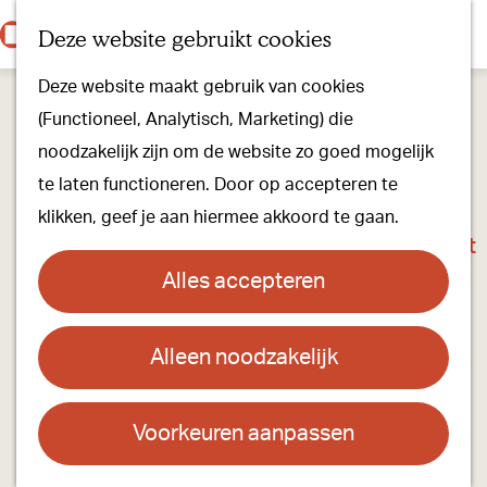
Onze dorpen
K
Z
Deze website gebruikt cookies
Onze winkels
a
o
M
G
Kunst & Cultuur
Deze website maakt gebruik van cookies
a
e
e
a
Ons Kloosterpad
(Functioneel, Analytisch, Marketing) die
r
k
n
n
noodzakelijk zijn om de website zo goed mogelijk
t
e
u
a
Plan je bezoek
te laten functioneren. Door op accepteren te
n
a
Overnachten
klikken, geef je aan hiermee akkoord te gaan.
r
Toeristisch Informatiepunt
d
Groepsactiviteiten
Alles accepteren
e
Voor kinderen
h
Hoe kom je er & Parkeren
Alleen noodzakelijk
De Kerk Oostelbeers
o
m
Over ons
Contact
e
Voorkeuren aanpassen
Onze evenementen
p
Kerkstraat 10
Stichting Visit Oirschot