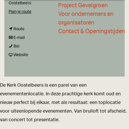
a
Oostelbeers
Project Gevelgroen
g
n
Plan je route
Voor ondernemers en
e
a
organisatoren
n
a
Route
Contact & Openingstijden
a
n
r
E-mail
D
a
a
D
Bel
e
r
a
v
e
Website
K
D
r
a
K
e
e
D
n
e
r
K
e
D
r
De Kerk Oostelbeers is een parel van een
k
e
K
e
k
evenementenlocatie. In deze prachtige kerk komt oud en
O
r
e
K
O
nieuw perfect bij elkaar, met als resultaat: een toplocatie
o
k
r
e
o
voor uiteenlopende evenementen. Van bruiloft tot afscheid,
s
O
k
r
s
van concert tot presentatie.
t
o
O
k
t