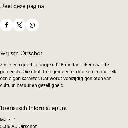
Deel deze pagina
D
D
K
e
e
e
K
K
r
D
D
D
e
e
k
e
e
e
r
r
i
e
e
e
k
k
n
Wij zijn Oirschot
l
l
l
i
i
O
d
d
d
Zin in een gezellig dagje uit? Kom dan zeker naar de
n
n
o
gemeente Oirschot. Eén gemeente, drie kernen met elk
e
e
e
O
O
s
een eigen karakter. Dat wordt veelzijdig genieten van
z
z
z
o
o
t
cultuur, natuur en gezelligheid.
e
e
e
s
s
e
p
p
p
t
t
l
a
a
a
Toeristisch Informatiepunt
e
e
b
g
g
g
l
l
e
Markt 1
i
i
i
b
b
e
5688 AJ Oirschot