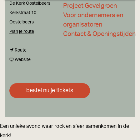
a
De Kerk Oostelbeers
Project Gevelgroen
g
Kerkstraat 10
Voor ondernemers en
e
Oostelbeers
organisatoren
n
Plan je route
Contact & Openingstijden
a
n
a
Route
a
v
r
Website
a
a
R
r
n
o
R
R
c
bestel nu je tickets
o
o
k
c
c
a
k
k
t
a
a
t
Een unieke avond waar rock en sfeer samenkomen in de
t
t
h
kerk!