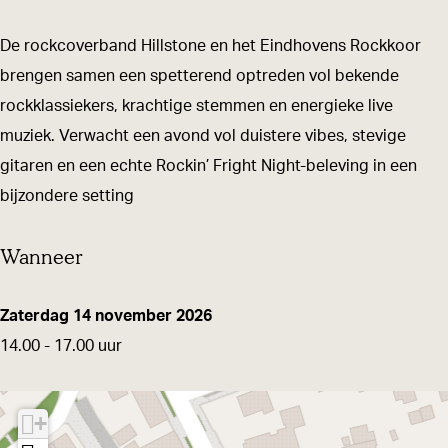
t
t
e
h
h
C
De rockcoverband Hillstone en het Eindhovens Rockkoor
e
e
h
brengen samen een spetterend optreden vol bekende
C
C
u
rockklassiekers, krachtige stemmen en energieke live
h
h
r
muziek. Verwacht een avond vol duistere vibes, stevige
u
u
c
gitaren en een echte Rockin’ Fright Night-beleving in een
r
r
h
bijzondere setting
c
c
-
Wanneer
h
h
R
-
-
o
R
R
c
Zaterdag 14 november 2026
o
o
k
14.00 - 17.00 uur
c
c
i
k
k
n
+
i
i
'