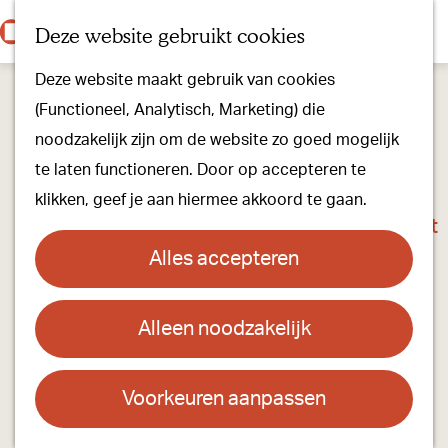
Onze dorpen
K
Z
Deze website gebruikt cookies
Onze winkels
a
o
M
G
Kunst & Cultuur
Deze website maakt gebruik van cookies
a
e
e
a
Ons Kloosterpad
(Functioneel, Analytisch, Marketing) die
r
k
n
n
noodzakelijk zijn om de website zo goed mogelijk
t
e
u
a
Plan je bezoek
te laten functioneren. Door op accepteren te
n
a
Overnachten
klikken, geef je aan hiermee akkoord te gaan.
r
Toeristisch Informatiepunt
d
Groepsactiviteiten
Alles accepteren
e
Voor kinderen
h
Hoe kom je er & Parkeren
Alleen noodzakelijk
Rock at the Church - Rockin' Fright Night in
o
De Kerk in Oostelbeers
m
Over ons
e
Voorkeuren aanpassen
Onze evenementen
Contact
p
Stichting Visit Oirschot