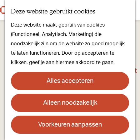
Onze dorpen
K
Z
Deze website gebruikt cookies
Onze winkels
a
o
M
G
Kunst & Cultuur
Deze website maakt gebruik van cookies
a
e
e
a
Ons Kloosterpad
(Functioneel, Analytisch, Marketing) die
r
k
n
n
noodzakelijk zijn om de website zo goed mogelijk
t
e
u
a
Plan je bezoek
te laten functioneren. Door op accepteren te
n
a
Overnachten
klikken, geef je aan hiermee akkoord te gaan.
r
Toeristisch Informatiepunt
d
Groepsactiviteiten
Alles accepteren
e
Voor kinderen
h
Hoe kom je er & Parkeren
Alleen noodzakelijk
Rondleiding basiliek in 45 minuten (gratis)
o
m
Over ons
Contact
e
Voorkeuren aanpassen
Onze evenementen
p
De Sint-Petrusbasiliek
Stichting Visit Oirschot