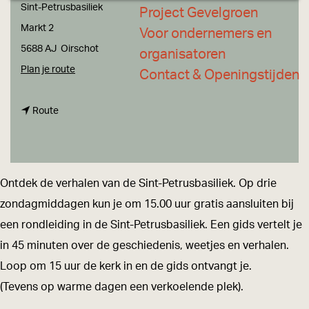
a
Sint-Petrusbasiliek
Project Gevelgroen
g
Markt 2
Voor ondernemers en
e
5688 AJ
Oirschot
organisatoren
n
Plan je route
Contact & Openingstijden
a
n
a
Route
a
r
a
R
r
o
Ontdek de verhalen van de Sint-Petrusbasiliek. Op drie
R
n
zondagmiddagen kun je om 15.00 uur gratis aansluiten bij
o
d
een rondleiding in de Sint-Petrusbasiliek. Een gids vertelt je
n
l
in 45 minuten over de geschiedenis, weetjes en verhalen.
d
e
Loop om 15 uur de kerk in en de gids ontvangt je.
l
i
(Tevens op warme dagen een verkoelende plek).
e
d