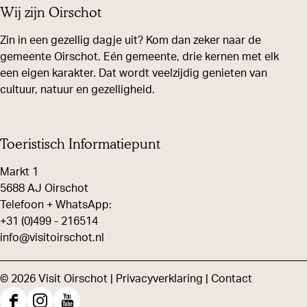
Wij zijn Oirschot
s
l
l
l
)
d
d
d
Zin in een gezellig dagje uit? Kom dan zeker naar de
gemeente Oirschot. Eén gemeente, drie kernen met elk
e
e
e
een eigen karakter. Dat wordt veelzijdig genieten van
z
z
z
cultuur, natuur en gezelligheid.
e
e
e
p
p
p
a
a
a
Toeristisch Informatiepunt
g
g
g
Markt 1
i
i
i
5688 AJ Oirschot
n
n
n
Telefoon + WhatsApp:
+31 (0)499 - 216514
a
a
a
info@visitoirschot.nl
o
o
o
p
p
p
© 2026 Visit Oirschot |
Privacyverklaring
|
Contact
F
X
W
a
h