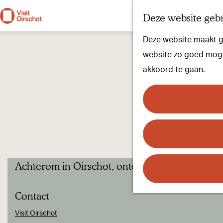
Deze website gebr
G
Deze website maakt ge
a
website zo goed mogel
n
akkoord te gaan.
a
a
r
d
e
h
Achterom in Oirschot, ontdek Tuinen en Cultu
o
m
Contact
e
p
Visit Oirschot