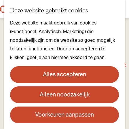
Onze dorpen
K
Z
Deze website gebruikt cookies
Onze winkels
a
o
M
G
Kunst & Cultuur
Deze website maakt gebruik van cookies
a
e
e
a
Ons Kloosterpad
(Functioneel, Analytisch, Marketing) die
r
k
n
n
noodzakelijk zijn om de website zo goed mogelijk
t
e
u
a
Plan je bezoek
te laten functioneren. Door op accepteren te
n
a
Overnachten
klikken, geef je aan hiermee akkoord te gaan.
r
Toeristisch Informatiepunt
d
Groepsactiviteiten
Alles accepteren
e
Voor kinderen
h
Hoe kom je er & Parkeren
Alleen noodzakelijk
o
m
Over ons
e
Voorkeuren aanpassen
Onze evenementen
p
Stichting Visit Oirschot