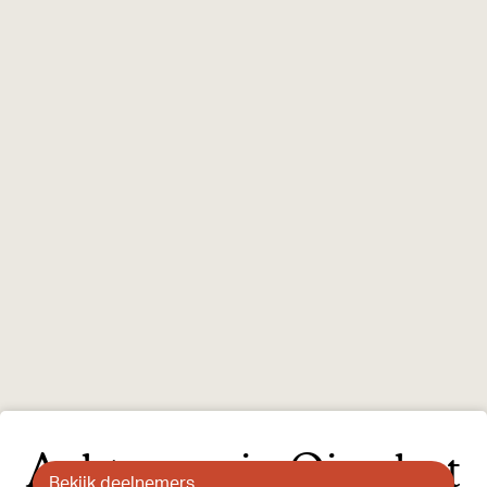
Achterom in Oirschot
Bekijk deelnemers