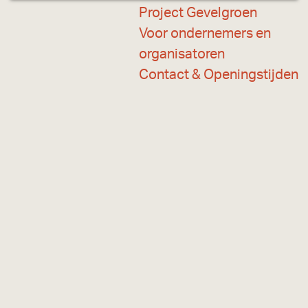
a
Project Gevelgroen
g
Voor ondernemers en
e
organisatoren
Contact & Openingstijden