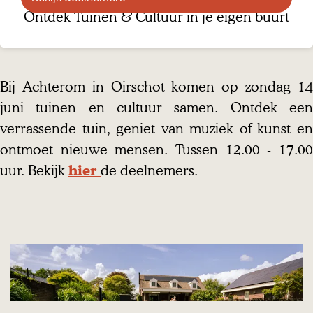
Ontdek Tuinen & Cultuur in je eigen buurt
B
e
k
Bij Achterom in Oirschot komen op zondag 14
i
juni tuinen en cultuur samen. Ontdek een
j
verrassende tuin, geniet van muziek of kunst en
k
ontmoet nieuwe mensen. Tussen 12.00 - 17.00
d
uur. Bekijk
de deelnemers.
hier
e
e
l
n
e
O
m
v
e
e