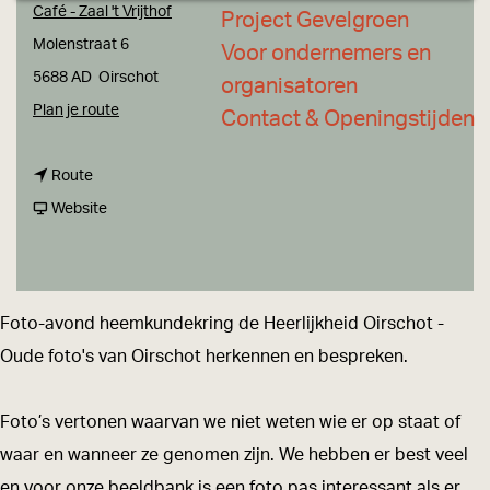
a
Café - Zaal 't Vrijthof
Project Gevelgroen
g
Molenstraat 6
Voor ondernemers en
e
5688 AD
Oirschot
organisatoren
n
Plan je route
Contact & Openingstijden
a
n
a
Route
a
v
r
Website
a
a
F
r
n
o
F
F
t
Foto-avond heemkundekring de Heerlijkheid Oirschot -
o
o
o
Oude foto's van Oirschot herkennen en bespreken.
t
t
-
o
o
a
Foto’s vertonen waarvan we niet weten wie er op staat of
-
-
v
waar en wanneer ze genomen zijn. We hebben er best veel
a
a
o
en voor onze beeldbank is een foto pas interessant als er