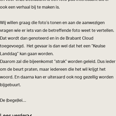
v
v
n
ook een verhaal bij te maken is.
o
o
d
n
n
h
Wij willen graag die foto’s tonen en aan de aanwezigen
d
d
e
vragen wie er iets van de betreffende foto weet te vertellen.
h
h
e
Dat wordt dan genoteerd en in de Brabant Cloud
e
e
m
toegevoegd. Het gevaar is dan wel dat het een “Keulse
e
e
k
Landdag” kan gaan worden.
m
m
u
Daarom zal die bijeenkomst “strak” worden geleid. Dus ieder
k
k
n
om de beurt praten, maar iedereen die het wil krijgt het
u
u
d
woord. En daarna kan er uiteraard ook nog gezellig worden
n
n
e
bijgebuurt.
d
d
k
e
e
r
De (bege)lei…
k
k
i
r
r
n