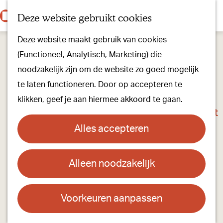
Onze dorpen
K
Z
Deze website gebruikt cookies
Onze winkels
a
o
M
G
Kunst & Cultuur
Deze website maakt gebruik van cookies
a
e
e
a
Ons Kloosterpad
(Functioneel, Analytisch, Marketing) die
r
k
n
n
noodzakelijk zijn om de website zo goed mogelijk
t
e
u
a
Plan je bezoek
te laten functioneren. Door op accepteren te
n
a
Overnachten
klikken, geef je aan hiermee akkoord te gaan.
r
Toeristisch Informatiepunt
d
Groepsactiviteiten
Alles accepteren
e
Voor kinderen
h
Hoe kom je er & Parkeren
Alleen noodzakelijk
Foto-avond heemkundekring de
o
Heerlijkheid Oirschot
m
Over ons
e
Voorkeuren aanpassen
Onze evenementen
Contact
p
Stichting Visit Oirschot