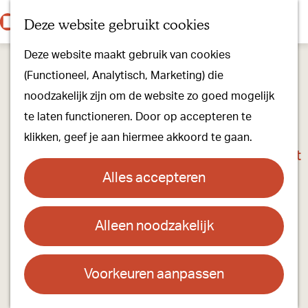
Onze dorpen
K
Z
Deze website gebruikt cookies
Onze winkels
a
o
M
G
Kunst & Cultuur
Deze website maakt gebruik van cookies
a
e
e
a
Ons Kloosterpad
(Functioneel, Analytisch, Marketing) die
r
k
n
n
noodzakelijk zijn om de website zo goed mogelijk
t
e
u
a
Plan je bezoek
te laten functioneren. Door op accepteren te
n
a
Overnachten
klikken, geef je aan hiermee akkoord te gaan.
r
Toeristisch Informatiepunt
d
Groepsactiviteiten
Alles accepteren
e
Voor kinderen
h
Hoe kom je er & Parkeren
Alleen noodzakelijk
Café - Zaal 't Vrijthof
o
m
Over ons
Contact
e
Voorkeuren aanpassen
Onze evenementen
p
Molenstraat 6
Stichting Visit Oirschot