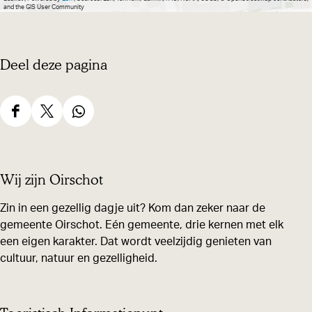
and the GIS User Community
Deel deze pagina
D
D
D
e
e
e
e
e
e
Wij zijn Oirschot
l
l
l
d
d
d
Zin in een gezellig dagje uit? Kom dan zeker naar de
gemeente Oirschot. Eén gemeente, drie kernen met elk
e
e
e
een eigen karakter. Dat wordt veelzijdig genieten van
z
z
z
cultuur, natuur en gezelligheid.
e
e
e
p
p
p
a
a
a