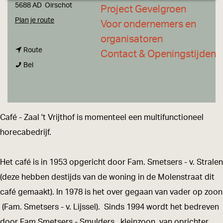
a
5688 AD
Oirschot
Project Gevelgroen
g
n
Plan je route
Voor ondernemers en
e
a
organisatoren
n
a
Route
Contact & Openingstijden
C
a
r
Bel
a
a
C
f
r
a
é
C
f
Café - Zaal 't Vrijthof is momenteel een multifunctioneel
-
a
é
horecabedrijf.
Z
f
-
a
é
Z
Het café is in 1953 opgericht door Fam. Smetsers - v. Stralen
a
-
a
(deze hebben destijds van de woning in de Molenstraat dit
l
Z
a
café gemaakt). In 1978 is het over gegaan van vader op zoon
'
a
l
(Fam. Smetsers - v. Lijssel). Sinds 1994 wordt het bedreven
t
a
'
door Fam.Smetsers - Smulders, kleinzoon van oprichter.