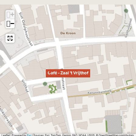
+
−
Café - Zaal 't Vrijthof
Leaflet
|
Powered by
Esri
| Sources: Esri, TomTom, Garmin, FAO, NOAA, USGS, © OpenStreetMap contributors,