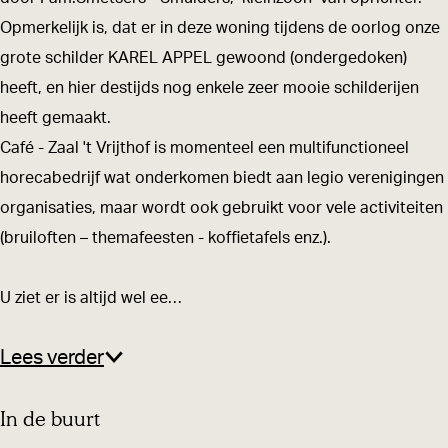
V
l
t
Opmerkelijk is, dat er in deze woning tijdens de oorlog onze
r
'
V
grote schilder KAREL APPEL gewoond (ondergedoken)
i
t
r
heeft, en hier destijds nog enkele zeer mooie schilderijen
j
V
i
heeft gemaakt.
t
r
j
Café - Zaal 't Vrijthof is momenteel een multifunctioneel
h
i
t
horecabedrijf wat onderkomen biedt aan legio verenigingen
o
j
h
organisaties, maar wordt ook gebruikt voor vele activiteiten
f
t
o
(bruiloften – themafeesten - koffietafels enz.).
h
f
o
U ziet er is altijd wel ee…
f
Lees verder
In de buurt