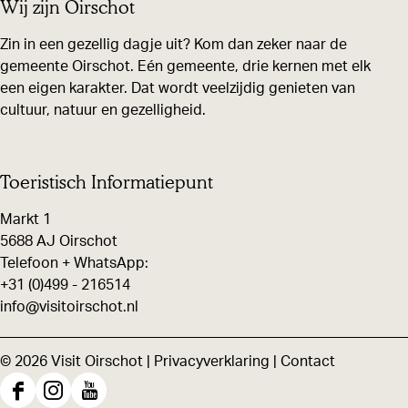
Wij zijn Oirschot
l
l
l
d
d
d
Zin in een gezellig dagje uit? Kom dan zeker naar de
gemeente Oirschot. Eén gemeente, drie kernen met elk
e
e
e
een eigen karakter. Dat wordt veelzijdig genieten van
z
z
z
cultuur, natuur en gezelligheid.
e
e
e
p
p
p
a
a
a
Toeristisch Informatiepunt
g
g
g
Markt 1
i
i
i
5688 AJ Oirschot
n
n
n
Telefoon + WhatsApp:
+31 (0)499 - 216514
a
a
a
info@visitoirschot.nl
o
o
o
p
p
p
© 2026 Visit Oirschot |
Privacyverklaring
|
Contact
F
X
W
a
h
F
I
Y