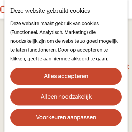
Onze dorpen
K
Z
Deze website gebruikt cookies
Onze winkels
a
o
M
G
Kunst & Cultuur
Deze website maakt gebruik van cookies
a
e
e
a
Ons Kloosterpad
(Functioneel, Analytisch, Marketing) die
r
k
n
n
noodzakelijk zijn om de website zo goed mogelijk
t
e
u
a
Plan je bezoek
te laten functioneren. Door op accepteren te
n
a
Overnachten
klikken, geef je aan hiermee akkoord te gaan.
r
Toeristisch Informatiepunt
d
Groepsactiviteiten
Alles accepteren
e
Voor kinderen
h
Hoe kom je er & Parkeren
Alleen noodzakelijk
Jeroens Clan met JUK in De Stoelendans
o
m
Over ons
Contact
e
Voorkeuren aanpassen
Onze evenementen
p
De Stoelendans
Stichting Visit Oirschot