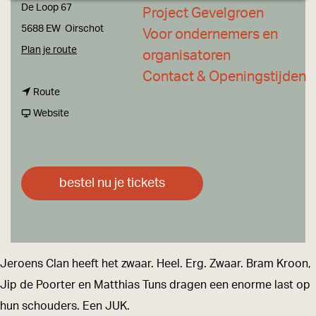
a
De Loop 67
Project Gevelgroen
g
5688 EW
Oirschot
Voor ondernemers en
e
n
Plan je route
organisatoren
a
Contact & Openingstijden
n
a
Route
a
v
r
Website
a
a
J
r
n
e
J
J
r
bestel nu je tickets
e
e
o
r
r
e
o
o
n
e
e
s
Jeroens Clan heeft het zwaar. Heel. Erg. Zwaar. Bram Kroon,
n
n
C
Jip de Poorter en Matthias Tuns dragen een enorme last op
s
s
l
hun schouders. Een JUK.