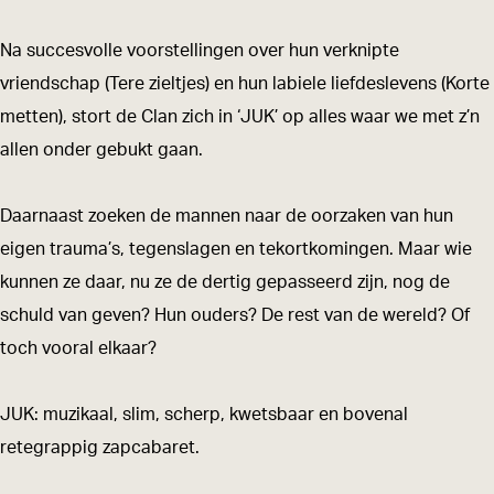
C
C
a
l
l
n
Na succesvolle voorstellingen over hun verknipte
a
a
m
vriendschap (Tere zieltjes) en hun labiele liefdeslevens (Korte
n
n
e
metten), stort de Clan zich in ‘JUK’ op alles waar we met z’n
m
m
t
allen onder gebukt gaan.
e
e
J
t
t
U
Daarnaast zoeken de mannen naar de oorzaken van hun
J
J
K
eigen trauma’s, tegenslagen en tekortkomingen. Maar wie
U
U
i
kunnen ze daar, nu ze de dertig gepasseerd zijn, nog de
K
K
n
schuld van geven? Hun ouders? De rest van de wereld? Of
i
i
D
toch vooral elkaar?
n
n
e
D
D
S
JUK: muzikaal, slim, scherp, kwetsbaar en bovenal
e
e
t
retegrappig zapcabaret.
S
S
o