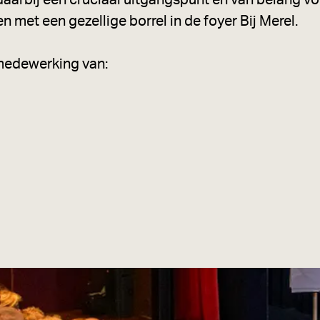
aarbij een cruciaal uitgangspunt en van belang voo
n met een gezellige borrel in de foyer Bij Merel.
 medewerking van: