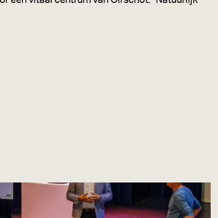
r een vitaal centrum van Oirschot.' Natuurlijk