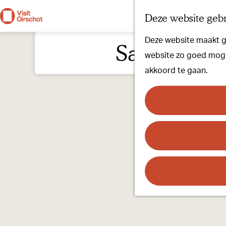
Deze website gebr
G
Deze website maakt ge
Samenwerken
a
website zo goed mogel
n
akkoord te gaan.
a
a
r
d
e
h
o
m
e
p