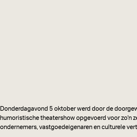
a
g
e
Donderdagavond 5 oktober werd door de doorgewin
humoristische theatershow opgevoerd voor zo'n z
ondernemers, vastgoedeigenaren en culturele vert