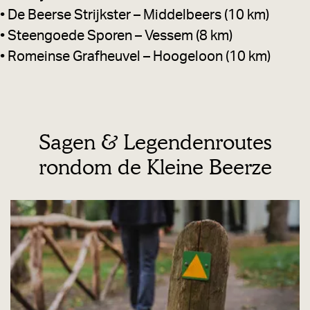
• De Beerse Strijkster – Middelbeers (10 km)
• Steengoede Sporen – Vessem (8 km)
• Romeinse Grafheuvel – Hoogeloon (10 km)
Sagen & Legendenroutes
rondom de Kleine Beerze
R
o
u
t
e