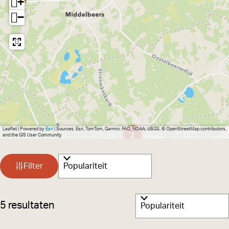
+
−
Leaflet
|
Powered by
Esri
| Sources: Esri, TomTom, Garmin, FAO, NOAA, USGS, © OpenStreetMap contributors,
2
and the GIS User Community
W
S
Filter
a
o
r
t
S
5 resultaten
t
z
o
e