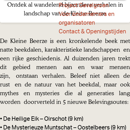
a
Ontdek al wandelend bijzondere verhalen in
Project Gevelgroen
g
landschap van de Kleine Beerze
Voor ondernemers en
e
organisatoren
Contact & Openingstijden
De Kleine Beerze is een kronkelende beek met
natte beekdalen, karakteristieke landschappen en
een rijke geschiedenis. Al duizenden jaren trekt
dit gebied mensen aan en waar mensen
zijn, ontstaan verhalen. Beleef niet alleen de
rust en de natuur van het beekdal, maar ook
mythes en mysteries die al generaties lang
worden doorverteld in 5 nieuwe Belevingsoutes:
• De Heilige Eik – Oirschot (9 km)
• De Mysterieuze Muntschat – Oostelbeers (9 km)