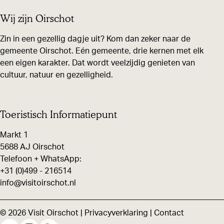
e
d
n
Wij zijn Oirschot
e
g
l
Zin in een gezellig dagje uit? Kom dan zeker naar de
o
r
gemeente Oirschot. Eén gemeente, drie kernen met elk
e
een eigen karakter. Dat wordt veelzijdig genieten van
o
cultuur, natuur en gezelligheid.
d
u
e
t
S
e
Toeristisch Informatiepunt
p
|
Markt 1
o
S
5688 AJ Oirschot
r
a
Telefoon + WhatsApp:
e
g
+31 (0)499 - 216514
n
info@visitoirschot.nl
e
w
n
a
© 2026 Visit Oirschot |
Privacyverklaring
|
Contact
&