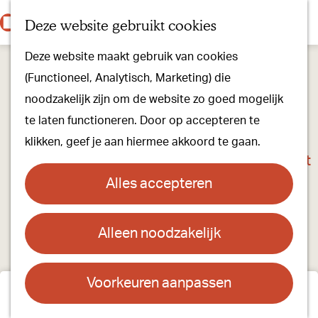
Onze dorpen
K
Z
Deze website gebruikt cookies
Onze winkels
a
o
M
G
Kunst & Cultuur
Deze website maakt gebruik van cookies
a
e
e
a
Ons Kloosterpad
(Functioneel, Analytisch, Marketing) die
r
k
n
n
noodzakelijk zijn om de website zo goed mogelijk
t
e
u
a
Plan je bezoek
te laten functioneren. Door op accepteren te
n
a
Overnachten
klikken, geef je aan hiermee akkoord te gaan.
r
Toeristisch Informatiepunt
d
Groepsactiviteiten
Alles accepteren
e
Voor kinderen
h
Hoe kom je er & Parkeren
Alleen noodzakelijk
o
m
Over ons
e
Voorkeuren aanpassen
Onze evenementen
Belevingsroutes
p
Stichting Visit Oirschot