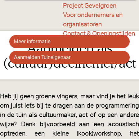
a
Project Gevelgroen
g
Voor ondernemers en
e
organisatoren
Contact & Openingstijden
Meer informatie
Aanmelden als
M
(cultuur)deelnemer/act
Aanmelden Tuineigenaar
e
A
e
a
r
n
i
m
Heb jij geen groene vingers, maar vind je het leuk
n
e
om juist iets bij te dragen aan de programmering
f
l
in de tuin als cultuurmaker, act of op een andere
o
d
wijze? Denk bijvoorbeeld aan een acoustisch
r
e
optreden, een kleine (kook)workshop, het
m