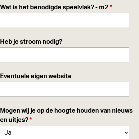
t
v
Wat is het benodigde speelvlak? - m2
*
e
r
p
Heb je stroom nodig?
l
i
c
h
Eventuele eigen website
t
Mogen wij je op de hoogte houden van nieuws
v
en uitjes?
*
e
r