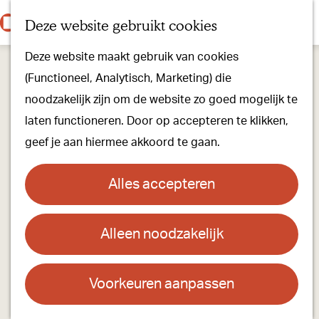
Onze dorpen
K
Z
Deze website gebruikt cookies
Onze winkels
a
o
M
G
Kunst & Cultuur
Deze website maakt gebruik van cookies
a
e
e
a
Ons Kloosterpad
(Functioneel, Analytisch, Marketing) die
r
k
n
n
noodzakelijk zijn om de website zo goed mogelijk te
t
e
u
a
Plan je bezoek
laten functioneren. Door op accepteren te klikken,
n
a
Overnachten
geef je aan hiermee akkoord te gaan.
r
Toeristisch Informatiepunt
d
Groepsactiviteiten
Alles accepteren
e
Voor kinderen
h
Hoe kom je er & Parkeren
Alleen noodzakelijk
o
m
Over ons
e
Voorkeuren aanpassen
Onze evenementen
p
Stichting Visit Oirschot