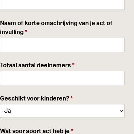
i
r
c
p
h
Naam of korte omschrijving van je act of
l
t
v
invulling
*
i
e
c
r
h
p
t
v
Totaal aantal deelnemers
*
l
e
i
r
c
p
h
v
Geschikt voor kinderen?
*
l
t
e
i
r
c
p
h
v
Wat voor soort act heb je
*