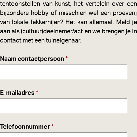
n
tentoonstellen van kunst, het verteleln over een
a
T
bijzondere hobby of misschien wel een proeverij
t
u
van lokale lekkernijen? Het kan allemaal. Meld je
i
i
aan als (cultuur)deelnemer/act en we brengen je in
e
n
contact met een tuineigenaar.
e
v
i
Naam contactpersoon
*
e
g
r
e
p
n
v
E-mailadres
*
l
a
e
i
a
r
c
r
p
h
v
Telefoonnummer
*
l
t
e