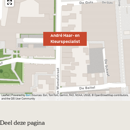
André Haar- en
Kleurspecialist
Leaflet
|
Powered by
Esri
| Sources: Esri, TomTom, Garmin, FAO, NOAA, USGS, © OpenStreetMap contributors,
and the GIS User Community
Deel deze pagina