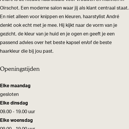
e
r
a
a
e
Oirschot. Een moderne salon waar jij als klant centraal staat.
n
-
r
a
n
En niet alleen voor knippen en kleuren, haarstylist André
K
e
-
r
K
denkt ook echt met je mee. Hij kijkt naar de vorm van je
l
n
e
-
l
gezicht, de kleur van je huid en je ogen en geeft je een
e
K
n
e
e
passend advies over het beste kapsel en/of de beste
u
l
K
n
u
haarkleur die bij jou past.
r
e
l
K
r
s
u
e
l
s
Openingstijden
p
r
u
e
p
e
s
r
u
e
Elke maandag
c
p
s
r
c
gesloten
i
e
p
s
i
Elke dinsdag
a
c
e
p
a
09.00 - 19.00 uur
l
i
c
e
l
Elke woensdag
i
a
i
c
i