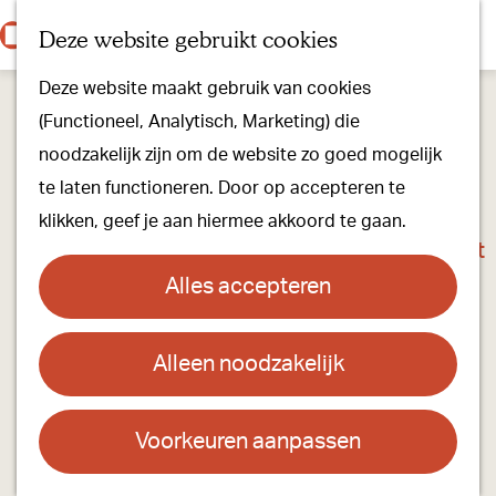
Onze dorpen
K
Z
Deze website gebruikt cookies
Onze winkels
a
o
M
G
Kunst & Cultuur
Deze website maakt gebruik van cookies
a
e
e
a
Ons Kloosterpad
(Functioneel, Analytisch, Marketing) die
r
k
n
n
noodzakelijk zijn om de website zo goed mogelijk
t
e
u
a
Plan je bezoek
te laten functioneren. Door op accepteren te
n
a
Overnachten
klikken, geef je aan hiermee akkoord te gaan.
r
Toeristisch Informatiepunt
d
Groepsactiviteiten
Alles accepteren
e
Voor kinderen
h
Hoe kom je er & Parkeren
Alleen noodzakelijk
André Haar- en Kleurspecialist
o
m
Over ons
Contact
e
Voorkeuren aanpassen
Onze evenementen
p
Dr. van Wamelstraat 13
Stichting Visit Oirschot