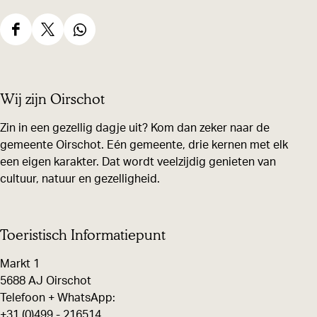
D
D
D
e
e
e
e
e
e
Wij zijn Oirschot
l
l
l
d
d
d
Zin in een gezellig dagje uit? Kom dan zeker naar de
gemeente Oirschot. Eén gemeente, drie kernen met elk
e
e
e
een eigen karakter. Dat wordt veelzijdig genieten van
z
z
z
cultuur, natuur en gezelligheid.
e
e
e
p
p
p
a
a
a
Toeristisch Informatiepunt
g
g
g
Markt 1
i
i
i
5688 AJ Oirschot
n
n
n
Telefoon + WhatsApp:
+31 (0)499 - 216514
a
a
a