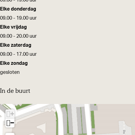
09.00 - 19.00 uur
s
l
a
i
s
Elke donderdag
t
i
l
a
t
09.00 - 19.00 uur
s
i
l
Elke vrijdag
t
s
i
09.00 - 20.00 uur
t
s
Elke zaterdag
t
09.00 - 17.00 uur
Elke zondag
gesloten
In de buurt
+
−