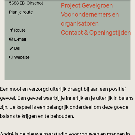
a
5688 EB
Oirschot
Project Gevelgroen
g
n
Plan je route
Voor ondernemers en
e
a
organisatoren
n
a
Route
Contact & Openingstijden
a
n
r
E-mail
A
a
a
A
Bel
n
r
a
v
n
Website
d
A
r
a
d
r
n
A
n
r
é
d
n
A
é
Een mooi en verzorgd uiterlijk draagt bij aan een positief
H
r
d
n
H
gevoel. Een gevoel waarbij je innerlijk en je uiterlijk in balans
a
é
r
d
a
zijn. Je kapsel is een belangrijk onderdeel om deze goede
a
H
é
r
a
balans te krijgen en te behouden.
r
a
H
é
r
-
a
a
H
-
André is de nieuwe haarstudio voor vrouwen en mannen in