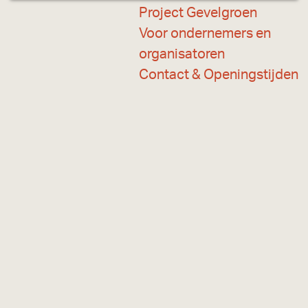
a
Project Gevelgroen
g
Voor ondernemers en
e
organisatoren
Contact & Openingstijden