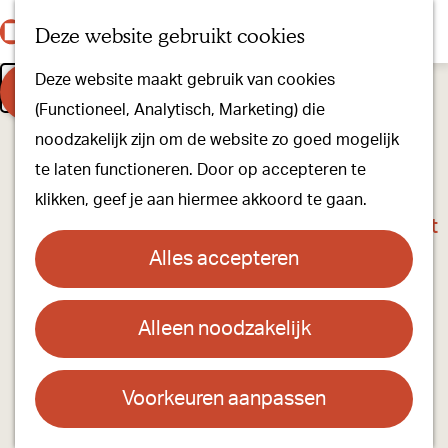
Onze dorpen
K
Z
Deze website gebruikt cookies
Onze winkels
a
o
M
G
Leaflet
Kunst & Cultuur
Deze website maakt gebruik van cookies
a
e
e
Geen resultaten gevonden
a
Filter
+
Ons Kloosterpad
(Functioneel, Analytisch, Marketing) die
r
k
n
n
−
noodzakelijk zijn om de website zo goed mogelijk
t
e
u
a
Plan je bezoek
te laten functioneren. Door op accepteren te
n
a
Overnachten
klikken, geef je aan hiermee akkoord te gaan.
r
Toeristisch Informatiepunt
d
Groepsactiviteiten
Alles accepteren
e
Voor kinderen
h
Hoe kom je er & Parkeren
Alleen noodzakelijk
o
m
Over ons
e
Voorkeuren aanpassen
Onze evenementen
p
Stichting Visit Oirschot