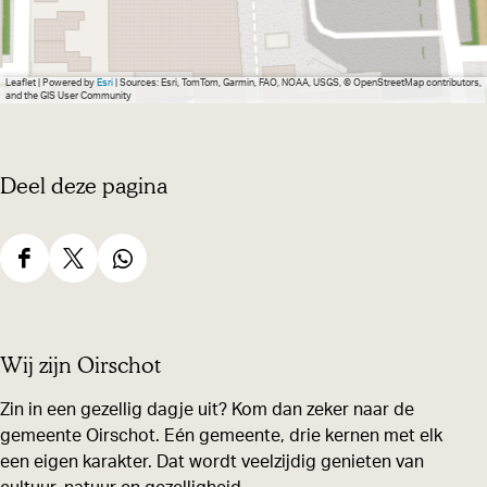
i
i
d
n
n
e
d
d
S
Leaflet
|
Powered by
Esri
| Sources: Esri, TomTom, Garmin, FAO, NOAA, USGS, © OpenStreetMap contributors,
and the GIS User Community
e
e
t
S
S
o
Deel deze pagina
t
t
e
o
o
l
e
e
e
D
D
D
l
l
n
e
e
e
e
e
d
e
e
e
n
n
a
Wij zijn Oirschot
l
l
l
d
d
n
d
d
d
Zin in een gezellig dagje uit? Kom dan zeker naar de
a
a
s
gemeente Oirschot. Eén gemeente, drie kernen met elk
e
e
e
n
n
een eigen karakter. Dat wordt veelzijdig genieten van
z
z
z
s
s