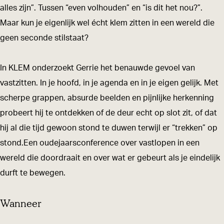
S
S
i
alles zijn”. Tussen “even volhouden” en “is dit het nou?”.
m
m
t
Maar kun je eigenlijk wel écht klem zitten in een wereld die
i
i
s
geen seconde stilstaat?
t
t
-
s
s
K
In KLEM onderzoekt Gerrie het benauwde gevoel van
-
-
l
vastzitten. In je hoofd, in je agenda en in je eigen gelijk. Met
K
K
e
scherpe grappen, absurde beelden en pijnlijke herkenning
l
l
m
probeert hij te ontdekken of de deur echt op slot zit, of dat
e
e
:
hij al die tijd gewoon stond te duwen terwijl er “trekken” op
m
m
o
stond.Een oudejaarsconference over vastlopen in een
:
:
u
wereld die doordraait en over wat er gebeurt als je eindelijk
o
o
d
durft te bewegen.
u
u
e
Wanneer
d
d
j
e
e
a