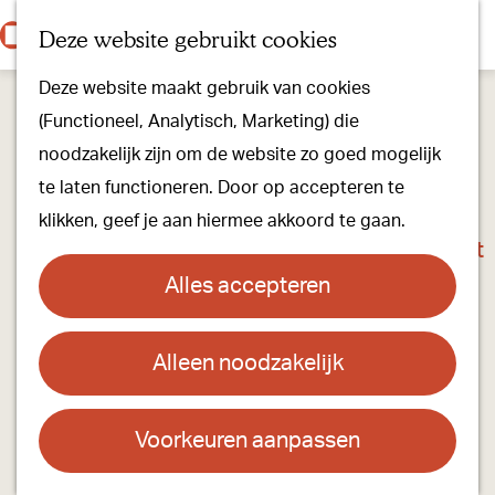
Onze dorpen
K
Z
Deze website gebruikt cookies
Onze winkels
a
o
M
G
Kunst & Cultuur
Deze website maakt gebruik van cookies
a
e
e
a
Ons Kloosterpad
(Functioneel, Analytisch, Marketing) die
r
k
n
n
noodzakelijk zijn om de website zo goed mogelijk
t
e
u
a
Plan je bezoek
te laten functioneren. Door op accepteren te
n
a
Overnachten
klikken, geef je aan hiermee akkoord te gaan.
r
Toeristisch Informatiepunt
d
Groepsactiviteiten
Alles accepteren
e
Voor kinderen
h
Hoe kom je er & Parkeren
Alleen noodzakelijk
Gerrie Smits - Klem: oudejaarsconference
o
in de Stoelendans
m
Over ons
e
Voorkeuren aanpassen
Onze evenementen
Contact
p
Stichting Visit Oirschot