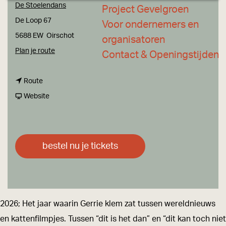
a
De Stoelendans
Project Gevelgroen
g
De Loop 67
Voor ondernemers en
e
5688 EW
Oirschot
organisatoren
n
Plan je route
Contact & Openingstijden
a
n
a
Route
a
v
r
Website
a
a
G
r
n
e
G
G
r
bestel nu je tickets
e
e
r
r
r
i
r
r
e
i
i
S
2026; Het jaar waarin Gerrie klem zat tussen wereldnieuws
e
e
m
en kattenfilmpjes. Tussen “dit is het dan” en “dit kan toch niet