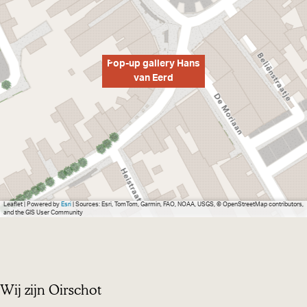
Pop-up gallery Hans
van Eerd
Leaflet
|
Powered by
Esri
| Sources: Esri, TomTom, Garmin, FAO, NOAA, USGS, © OpenStreetMap contributors,
and the GIS User Community
Wij zijn Oirschot