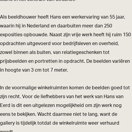
g
u
-
p
g
a
p
u
-
a
Als beeldhouwer heeft Hans een werkervaring van 55 jaar,
l
g
p
u
l
waarin hij in Nederland en daarbuiten meer dan 250
l
a
g
p
l
exposities opbouwde. Naast zijn vrije werk heeft hij ruim 150
e
l
a
g
e
opdrachten uitgevoerd voor bedrijfsleven en overheid,
r
l
l
a
r
zowel binnen als buiten, van relatiegeschenken tot
y
e
l
l
y
prijsbeelden en portretten in opdracht. De beelden variëren
H
r
e
l
H
in hoogte van 3 cm tot 7 meter.
a
y
r
e
a
n
H
y
r
n
In de voormalige winkelruimten komen de beelden goed tot
s
a
H
y
s
zijn recht. Voor de liefhebbers van het werk van Hans van
v
n
a
H
v
Eerd is dit een uitgelezen mogelijkheid om zijn werk nog
a
s
n
a
a
eens te bekijken. Wacht daarmee niet te lang, want de
n
v
s
n
n
gallery is tijdelijk totdat de winkelruimte weer verhuurd
E
a
v
s
E