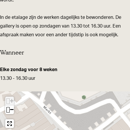
wordt.
e
n
a
v
e
r
E
n
a
r
In de etalage zijn de werken dagelijks te bewonderen. De
d
e
E
n
d
gallery is open op zondagen van 13.30 tot 16.30 uur. Een
r
e
E
afspraak maken voor een ander tijdstip is ook mogelijk.
d
r
e
d
r
Wanneer
d
Elke zondag voor 8 weken
13.30 - 16.30 uur
+
−