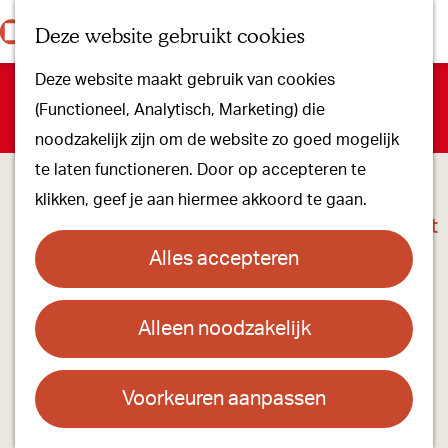
Onze dorpen
K
Z
Deze website gebruikt cookies
Onze winkels
a
o
M
G
Kunst & Cultuur
Deze website maakt gebruik van cookies
a
e
e
a
Sorry, deze activiteit is niet meer beschikbaar. Bekijk het
Ons Kloosterpad
(Functioneel, Analytisch, Marketing) die
r
k
n
n
actuele aanbod
voor de beschikbare opties.
noodzakelijk zijn om de website zo goed mogelijk
t
e
u
a
Plan je bezoek
te laten functioneren. Door op accepteren te
n
a
Overnachten
klikken, geef je aan hiermee akkoord te gaan.
r
Toeristisch Informatiepunt
d
Groepsactiviteiten
Alles accepteren
e
Voor kinderen
h
Hoe kom je er & Parkeren
Alleen noodzakelijk
o
m
Over ons
e
Voorkeuren aanpassen
Onze evenementen
Pop-up gallery Hans van Eerd
p
Stichting Visit Oirschot