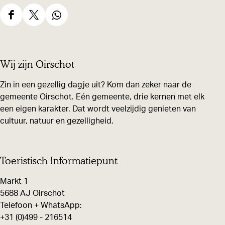
s
s
D
D
D
e
e
e
e
e
e
Wij zijn Oirschot
l
l
l
d
d
d
Zin in een gezellig dagje uit? Kom dan zeker naar de
gemeente Oirschot. Eén gemeente, drie kernen met elk
e
e
e
een eigen karakter. Dat wordt veelzijdig genieten van
z
z
z
cultuur, natuur en gezelligheid.
e
e
e
p
p
p
a
a
a
Toeristisch Informatiepunt
g
g
g
Markt 1
i
i
i
5688 AJ Oirschot
n
n
n
Telefoon + WhatsApp:
+31 (0)499 - 216514
a
a
a