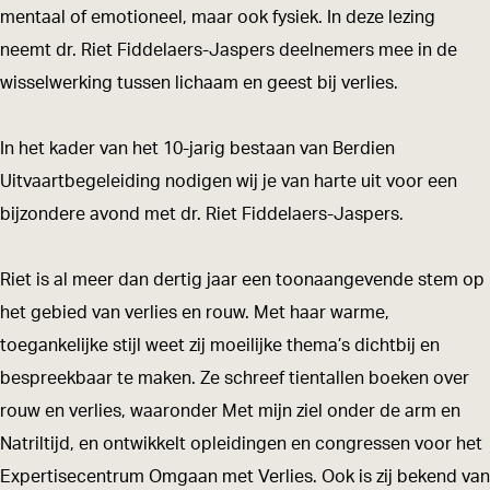
R
g
g
u
mentaal of emotioneel, maar ook fysiek. In deze lezing
o
R
R
w
neemt dr. Riet Fiddelaers-Jaspers deelnemers mee in de
u
o
o
e
wisselwerking tussen lichaam en geest bij verlies.
w
u
u
n
e
w
w
v
In het kader van het 10-jarig bestaan van Berdien
n
e
e
a
Uitvaartbegeleiding nodigen wij je van harte uit voor een
v
n
n
n
bijzondere avond met dr. Riet Fiddelaers-Jaspers.
a
v
v
k
n
a
a
o
Riet is al meer dan dertig jaar een toonaangevende stem op
k
n
n
p
het gebied van verlies en rouw. Met haar warme,
o
k
k
t
toegankelijke stijl weet zij moeilijke thema’s dichtbij en
p
o
o
o
bespreekbaar te maken. Ze schreef tientallen boeken over
t
p
p
t
rouw en verlies, waaronder Met mijn ziel onder de arm en
o
t
t
t
Natriltijd, en ontwikkelt opleidingen en congressen voor het
t
o
o
e
Expertisecentrum Omgaan met Verlies. Ook is zij bekend van