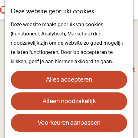
Onze dorpen
K
Z
Deze website gebruikt cookies
Onze winkels
a
o
M
G
Kunst & Cultuur
Deze website maakt gebruik van cookies
a
e
e
a
Ons Kloosterpad
(Functioneel, Analytisch, Marketing) die
r
k
n
n
noodzakelijk zijn om de website zo goed mogelijk
t
e
u
a
Plan je bezoek
te laten functioneren. Door op accepteren te
n
a
Overnachten
klikken, geef je aan hiermee akkoord te gaan.
r
Toeristisch Informatiepunt
d
Groepsactiviteiten
Alles accepteren
e
Voor kinderen
h
Hoe kom je er & Parkeren
Alleen noodzakelijk
Lezing Rouwen van kop tot teen door Riet
o
Fiddelaers-Jaspers
m
Over ons
e
Voorkeuren aanpassen
Onze evenementen
Contact
p
Stichting Visit Oirschot