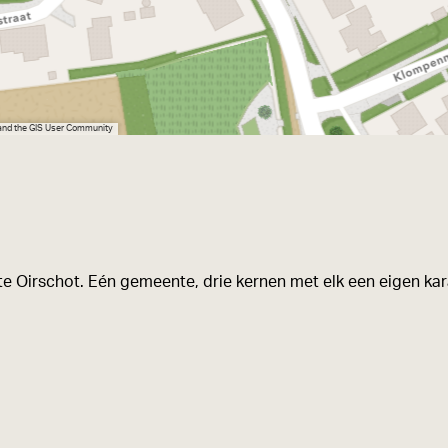
 and the GIS User Community
e Oirschot. Eén gemeente, drie kernen met elk een eigen kara