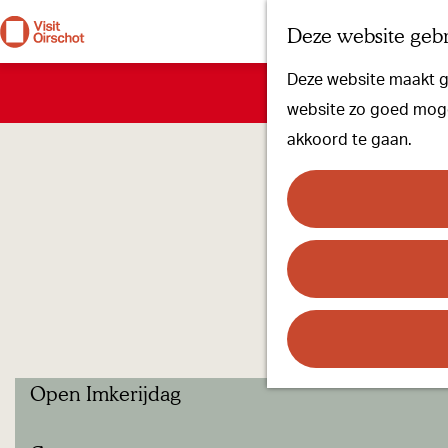
Deze website gebr
G
Deze website maakt ge
a
Sorry, deze activ
website zo goed mogel
n
akkoord te gaan.
a
a
r
d
e
h
o
m
Open Imkerijdag
e
p