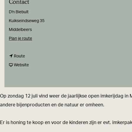
Contact
a
g
D'n Biebult
e
Kuikseindseweg 35
Middelbeers
n
Plan je route
a
n
a
Route
a
v
r
Website
a
a
O
r
n
p
O
O
e
Op zondag 12 juli vind weer de jaarlijkse open imkerijdag in M
p
p
n
andere bijenproducten en de natuur er omheen.
e
e
I
n
n
m
Er is honing te koop en voor de kinderen zijn er evt. imkerpa
I
I
k