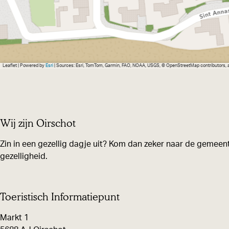
Leaflet
|
Powered by
Esri
| Sources: Esri, TomTom, Garmin, FAO, NOAA, USGS, © OpenStreetMap contributors,
Wij zijn Oirschot
Zin in een gezellig dagje uit? Kom dan zeker naar de gemeent
gezelligheid.
Toeristisch Informatiepunt
Markt 1