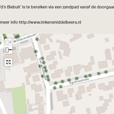
m
m
e
’d’n Biebult’ is te bereiken via een zandpad vanaf de door
k
k
r
e
e
i
meer info http://www.imkersmiddelbeers.nl
r
r
j
i
i
d
+
j
j
a
−
d
d
g
a
a
g
g