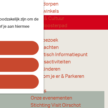
Onze dorpen
K
Z
Onze winkels
a
o
M
Kunst & Cultuur
oodzakelijk zijn om de
a
e
e
chikbare opties.
Ons Kloosterpad
ef je aan hiermee
r
k
n
t
e
u
Plan je bezoek
n
Overnachten
Toeristisch Informatiepunt
Groepsactiviteiten
Voor kinderen
Hoe kom je er & Parkeren
Over ons
Onze evenementen
Stichting Visit Oirschot