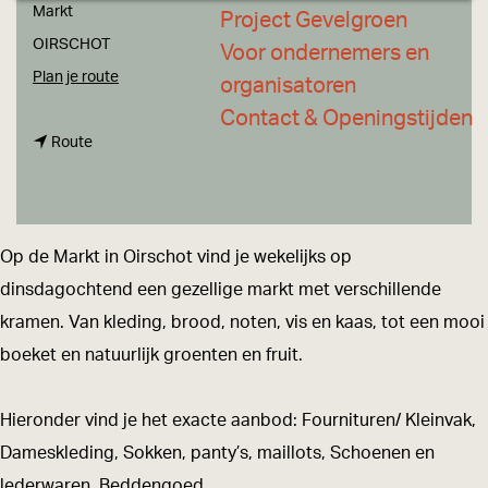
a
Markt
Project Gevelgroen
g
OIRSCHOT
Voor ondernemers en
e
n
Plan je route
organisatoren
a
Contact & Openingstijden
n
a
Route
a
r
a
W
r
e
Op de Markt in Oirschot vind je wekelijks op
W
e
dinsdagochtend een gezellige markt met verschillende
e
k
kramen. Van kleding, brood, noten, vis en kaas, tot een mooi
e
m
boeket en natuurlijk groenten en fruit.
k
a
m
r
Hieronder vind je het exacte aanbod: Fournituren/ Kleinvak,
a
k
Dameskleding, Sokken, panty’s, maillots, Schoenen en
r
t
lederwaren, Beddengoed,