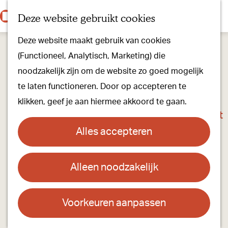
Onze dorpen
K
Z
Deze website gebruikt cookies
Onze winkels
a
o
M
G
Kunst & Cultuur
Deze website maakt gebruik van cookies
a
e
e
a
Ons Kloosterpad
(Functioneel, Analytisch, Marketing) die
r
k
n
n
noodzakelijk zijn om de website zo goed mogelijk
t
e
u
a
Plan je bezoek
te laten functioneren. Door op accepteren te
n
a
Overnachten
klikken, geef je aan hiermee akkoord te gaan.
r
Toeristisch Informatiepunt
d
Groepsactiviteiten
Alles accepteren
e
Voor kinderen
h
Hoe kom je er & Parkeren
Alleen noodzakelijk
Weekmarkt Oirschot
o
m
Over ons
Contact
e
Voorkeuren aanpassen
Onze evenementen
p
Markt in Oirschot
Stichting Visit Oirschot