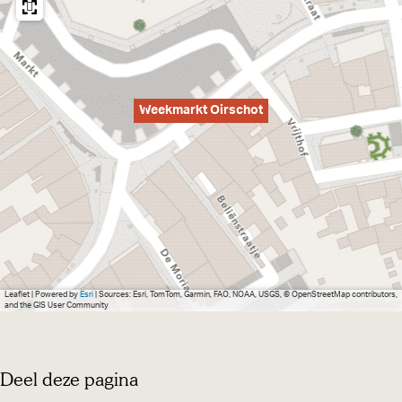
Weekmarkt Oirschot
Leaflet
|
Powered by
Esri
| Sources: Esri, TomTom, Garmin, FAO, NOAA, USGS, © OpenStreetMap contributors,
and the GIS User Community
Deel deze pagina