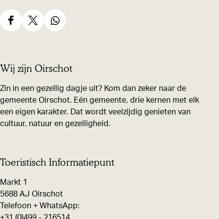
D
D
D
e
e
e
e
e
e
Wij zijn Oirschot
l
l
l
d
d
d
Zin in een gezellig dagje uit? Kom dan zeker naar de
gemeente Oirschot. Eén gemeente, drie kernen met elk
e
e
e
een eigen karakter. Dat wordt veelzijdig genieten van
z
z
z
cultuur, natuur en gezelligheid.
e
e
e
p
p
p
a
a
a
Toeristisch Informatiepunt
g
g
g
Markt 1
i
i
i
5688 AJ Oirschot
n
n
n
Telefoon + WhatsApp:
+31 (0)499 - 216514
a
a
a