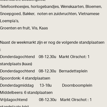
k
O
Telefoonhoesjes, horlogebandjes, Wenskaarten, Bloemen,
t
i
Snoepgoed, Bakker, noten en zuidvruchten, Vietnamese
O
r
Loempia’s,
i
s
Groenten en fruit, Vis, Kaas
r
c
s
h
Naast de weekmarkt zijn er nog de volgende standplaatsen
c
o
:
h
t
Donderdagochtend 08-12.30u Markt Oirschot: 1
o
standplaats (kaas)
t
Donderdagochtend 08-12.30u Bernadetteplein
Spoordonk: 4 standplaatsen
Donderdagmiddag 13-18u Doornboomplein
Middelbeers: 6 standplaatsen
Vrijdagochtend 08-12.30u Markt Oirschot : 1