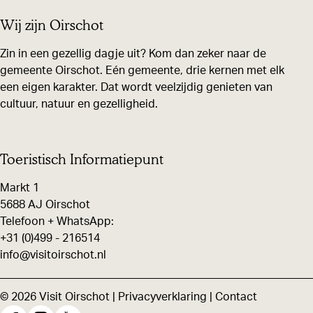
e
e
e
Wij zijn Oirschot
l
l
l
d
d
d
Zin in een gezellig dagje uit? Kom dan zeker naar de
gemeente Oirschot. Eén gemeente, drie kernen met elk
e
e
e
een eigen karakter. Dat wordt veelzijdig genieten van
z
z
z
cultuur, natuur en gezelligheid.
e
e
e
p
p
p
a
a
a
Toeristisch Informatiepunt
g
g
g
Markt 1
i
i
i
5688 AJ Oirschot
n
n
n
Telefoon + WhatsApp:
+31 (0)499 - 216514
a
a
a
info@visitoirschot.nl
o
o
o
p
p
p
© 2026 Visit Oirschot |
Privacyverklaring
|
Contact
F
X
W