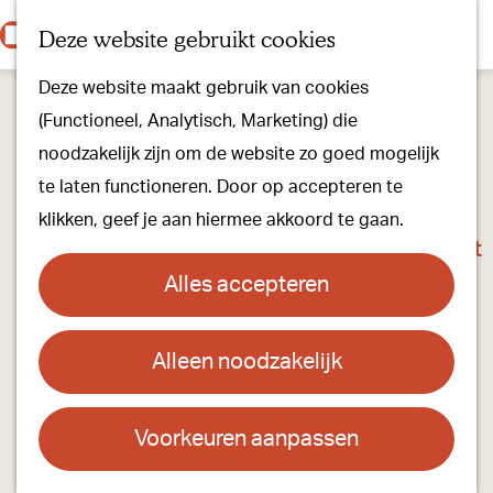
Onze dorpen
K
Z
Deze website gebruikt cookies
Onze winkels
a
o
M
G
Kunst & Cultuur
Deze website maakt gebruik van cookies
a
e
e
a
Ons Kloosterpad
(Functioneel, Analytisch, Marketing) die
r
k
n
n
noodzakelijk zijn om de website zo goed mogelijk
t
e
u
a
Plan je bezoek
te laten functioneren. Door op accepteren te
n
a
Overnachten
klikken, geef je aan hiermee akkoord te gaan.
r
Toeristisch Informatiepunt
d
Groepsactiviteiten
Alles accepteren
e
Voor kinderen
h
Hoe kom je er & Parkeren
Alleen noodzakelijk
Whisky proefavond bij Mitra Oirschot
o
m
Over ons
Contact
e
Voorkeuren aanpassen
Onze evenementen
p
Mitra Drankenspeciaalzaak Oirschot
Stichting Visit Oirschot