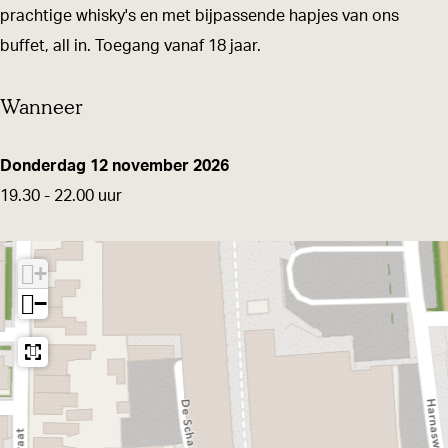
r
r
e
prachtige whisky's en met bijpassende hapjes van ons
o
o
f
buffet, all in. Toegang vanaf 18 jaar.
e
e
a
Wanneer
f
f
v
a
a
o
v
v
n
Donderdag 12 november 2026
o
o
d
19.30 - 22.00 uur
n
n
b
d
d
i
+
b
b
j
−
i
i
M
j
j
i
M
M
t
i
i
r
t
t
a