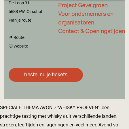
a
De Loop 31
Project Gevelgroen
g
5688 EW
Oirschot
Voor ondernemers en
e
n
Plan je route
organisatoren
a
Contact & Openingstijden
n
a
Route
a
v
r
Website
a
a
W
r
n
h
W
W
i
bestel nu je tickets
h
h
s
i
i
k
s
s
y
k
k
p
SPECIALE THEMA AVOND "WHISKY PROEVEN": een
y
y
r
prachtige tasting met whisky's uit verschillende landen,
p
p
o
streken, leeftijden en lageringen en veel meer. Avond vol