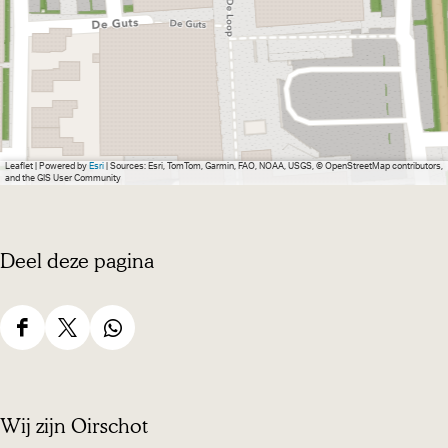
Leaflet
|
Powered by
Esri
| Sources: Esri, TomTom, Garmin, FAO, NOAA, USGS, © OpenStreetMap contributors,
and the GIS User Community
Deel deze pagina
D
D
D
e
e
e
e
e
e
Wij zijn Oirschot
l
l
l