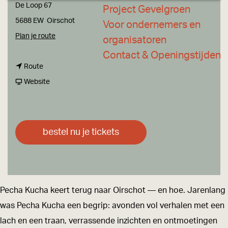
a
De Loop 67
Project Gevelgroen
g
5688 EW
Oirschot
Voor ondernemers en
e
n
Plan je route
organisatoren
a
Contact & Openingstijden
n
a
Route
a
v
r
Website
a
a
P
r
n
e
P
P
c
bestel nu je tickets
e
e
h
c
c
a
h
h
K
a
a
u
Pecha Kucha keert terug naar Oirschot — en hoe. Jarenlang
K
K
c
was Pecha Kucha een begrip: avonden vol verhalen met een
u
u
h
lach en een traan, verrassende inzichten en ontmoetingen