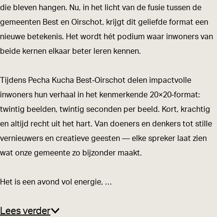
c
c
a
die bleven hangen. Nu, in het licht van de fusie tussen de
h
h
B
gemeenten Best en Oirschot, krijgt dit geliefde format een
a
a
e
nieuwe betekenis. Het wordt hét podium waar inwoners van
B
B
s
beide kernen elkaar beter leren kennen.
e
e
t
s
s
-
Tijdens Pecha Kucha Best‑Oirschot delen impactvolle
t
t
O
inwoners hun verhaal in het kenmerkende 20×20‑format:
-
-
i
twintig beelden, twintig seconden per beeld. Kort, krachtig
O
O
r
en altijd recht uit het hart. Van doeners en denkers tot stille
i
i
s
vernieuwers en creatieve geesten — elke spreker laat zien
r
r
c
wat onze gemeente zo bijzonder maakt.
s
s
h
c
c
o
Het is een avond vol energie, …
h
h
t
o
o
Lees verder