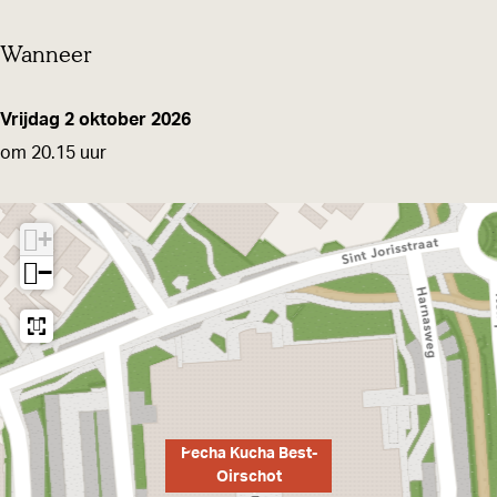
t
t
Wanneer
Vrijdag 2 oktober 2026
om 20.15 uur
+
−
Pecha Kucha Best-
Oirschot