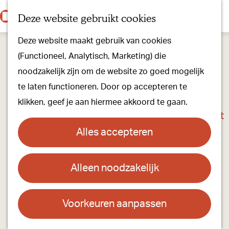
Onze dorpen
K
Z
Deze website gebruikt cookies
Onze winkels
a
o
M
G
Kunst & Cultuur
Deze website maakt gebruik van cookies
a
e
e
a
Ons Kloosterpad
(Functioneel, Analytisch, Marketing) die
r
k
n
n
noodzakelijk zijn om de website zo goed mogelijk
t
e
u
a
Plan je bezoek
te laten functioneren. Door op accepteren te
n
a
Overnachten
klikken, geef je aan hiermee akkoord te gaan.
r
Toeristisch Informatiepunt
d
Groepsactiviteiten
Alles accepteren
e
Voor kinderen
h
Hoe kom je er & Parkeren
Alleen noodzakelijk
Pecha Kucha Best-Oirschot
o
m
Over ons
Contact
e
Voorkeuren aanpassen
Onze evenementen
p
De Stoelendans
Stichting Visit Oirschot