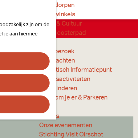
Onze dorpen
K
Z
Onze winkels
a
o
M
Kunst & Cultuur
oodzakelijk zijn om de
a
e
e
chikbare opties.
Ons Kloosterpad
ef je aan hiermee
r
k
n
t
e
u
Plan je bezoek
n
Overnachten
Toeristisch Informatiepunt
Groepsactiviteiten
Voor kinderen
Hoe kom je er & Parkeren
Over ons
Onze evenementen
Stichting Visit Oirschot