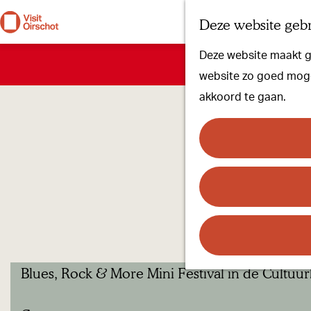
Deze website gebr
G
Deze website maakt ge
a
Sorry, deze activ
website zo goed mogel
n
akkoord te gaan.
a
a
r
d
e
h
o
m
Blues, Rock & More Mini Festival in de Cultuur
e
p