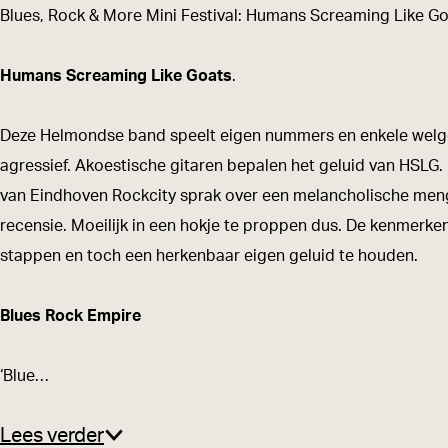
s
s
R
Blues, Rock & More Mini Festival: Humans Screaming Like Go
,
,
o
R
R
c
Humans Screaming Like Goats
.
o
o
k
c
c
&
Deze Helmondse band speelt eigen nummers en enkele welgemi
k
k
M
agressief. Akoestische gitaren bepalen het geluid van HSLG
&
&
o
van Eindhoven Rockcity sprak over een melancholische menge
M
M
r
recensie. Moeilijk in een hokje te proppen dus. De kenmerk
o
o
e
stappen en toch een herkenbaar eigen geluid te houden.
r
r
M
e
e
i
Blues Rock Empire
M
M
n
i
i
i
‘Blue…
n
n
F
i
i
e
Lees verder