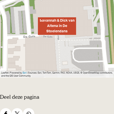
s
s
Savannah & Dick van
Altena in De
Stoelendans
Leaflet
|
Powered by
Esri
| Sources: Esri, TomTom, Garmin, FAO, NOAA, USGS, © OpenStreetMap contributors,
and the GIS User Community
Deel deze pagina