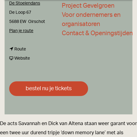
a
De Stoelendans
Project Gevelgroen
g
De Loop 67
Voor ondernemers en
e
5688 EW
Oirschot
organisatoren
n
Plan je route
Contact & Openingstijden
a
n
a
Route
a
v
r
Website
a
a
S
r
n
a
S
S
v
bestel nu je tickets
a
a
a
v
v
n
a
a
n
n
n
a
De acts Savannah en Dick van Altena staan weer garant voor
n
n
h
een twee uur durend tripje ‘down memory lane’ met als