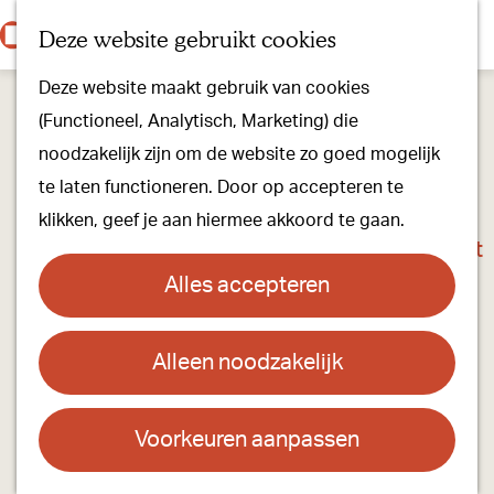
Onze dorpen
K
Z
Deze website gebruikt cookies
Onze winkels
a
o
M
G
Kunst & Cultuur
Deze website maakt gebruik van cookies
a
e
e
a
Ons Kloosterpad
(Functioneel, Analytisch, Marketing) die
r
k
n
n
noodzakelijk zijn om de website zo goed mogelijk
t
e
u
a
Plan je bezoek
te laten functioneren. Door op accepteren te
n
a
Overnachten
klikken, geef je aan hiermee akkoord te gaan.
r
Toeristisch Informatiepunt
d
Groepsactiviteiten
Alles accepteren
e
Voor kinderen
h
Hoe kom je er & Parkeren
Alleen noodzakelijk
Savannah & Dick van Altena in De
o
Stoelendans
m
Over ons
e
Voorkeuren aanpassen
Onze evenementen
Contact
p
Stichting Visit Oirschot