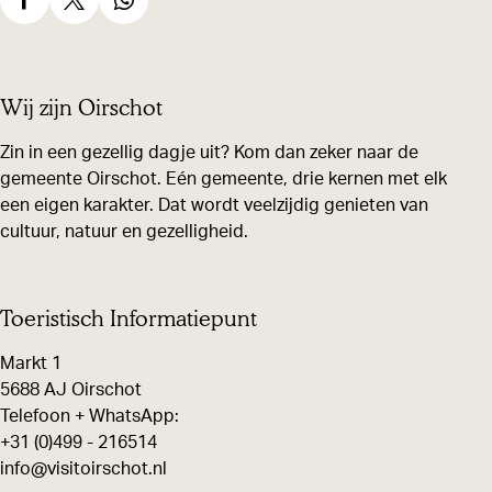
D
D
D
e
e
e
e
e
e
Wij zijn Oirschot
l
l
l
d
d
d
Zin in een gezellig dagje uit? Kom dan zeker naar de
gemeente Oirschot. Eén gemeente, drie kernen met elk
e
e
e
een eigen karakter. Dat wordt veelzijdig genieten van
z
z
z
cultuur, natuur en gezelligheid.
e
e
e
p
p
p
a
a
a
Toeristisch Informatiepunt
g
g
g
Markt 1
i
i
i
5688 AJ Oirschot
n
n
n
Telefoon + WhatsApp:
+31 (0)499 - 216514
a
a
a
info@visitoirschot.nl
o
o
o