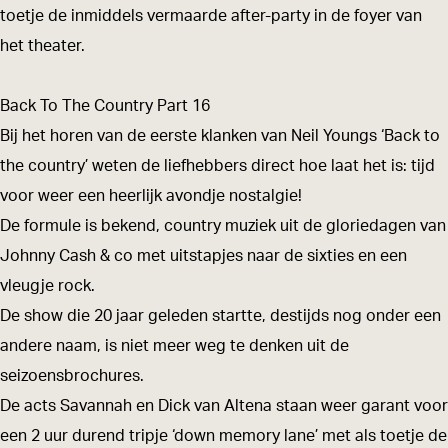
a
a
&
toetje de inmiddels vermaarde after-party in de foyer van
h
h
D
het theater.
&
&
i
D
D
c
Back To The Country Part 16
i
i
k
Bij het horen van de eerste klanken van Neil Youngs ‘Back to
c
c
v
the country’ weten de liefhebbers direct hoe laat het is: tijd
k
k
a
voor weer een heerlijk avondje nostalgie!
v
v
n
De formule is bekend, country muziek uit de gloriedagen van
a
a
A
Johnny Cash & co met uitstapjes naar de sixties en een
n
n
l
vleugje rock.
A
A
t
De show die 20 jaar geleden startte, destijds nog onder een
l
l
e
andere naam, is niet meer weg te denken uit de
t
t
n
seizoensbrochures.
e
e
a
De acts Savannah en Dick van Altena staan weer garant voor
n
n
i
een 2 uur durend tripje ‘down memory lane’ met als toetje de