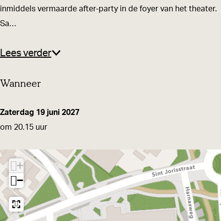
a
a
n
inmiddels vermaarde after-party in de foyer van het theater.
i
i
D
Sa…
n
n
e
D
D
S
Lees verder
e
e
t
Wanneer
S
S
o
t
t
e
o
o
l
Zaterdag 19 juni 2027
e
e
e
om 20.15 uur
l
l
n
e
e
d
+
n
n
a
−
d
d
n
a
a
s
n
n