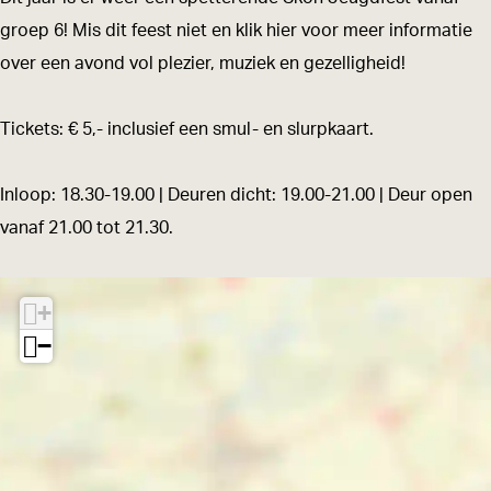
n
n
e
groep 6! Mis dit feest niet en klik hier voor meer informatie
J
J
u
over een avond vol plezier, muziek en gezelligheid!
e
e
g
u
u
d
Tickets: € 5,- inclusief een smul- en slurpkaart.
g
g
f
d
d
e
Inloop: 18.30-19.00 | Deuren dicht: 19.00-21.00 | Deur open
f
f
s
vanaf 21.00 tot 21.30.
e
e
t
s
s
i
+
t
t
n
−
i
i
h
n
n
e
h
h
t
e
e
C
t
t
a