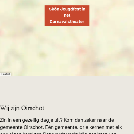
C
C
r
Skôn Jeugdfest in
a
a
n
het
Carnavalstheater
r
r
a
n
n
v
a
a
a
v
v
l
a
a
s
l
l
t
Leaflet
s
s
h
t
t
e
h
h
a
e
e
t
Wij zijn Oirschot
a
a
e
Zin in een gezellig dagje uit? Kom dan zeker naar de
t
t
r
gemeente Oirschot. Eén gemeente, drie kernen met elk
e
e