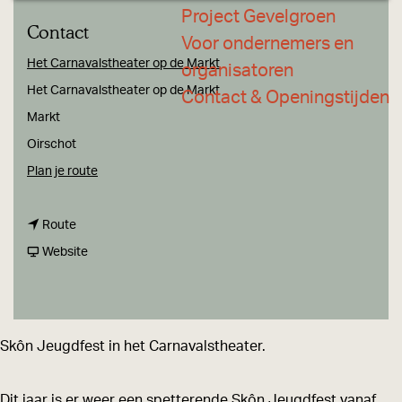
a
Project Gevelgroen
Contact
g
Voor ondernemers en
e
Het Carnavalstheater op de Markt
organisatoren
Het Carnavalstheater op de Markt
Contact & Openingstijden
Markt
Oirschot
n
Plan je route
a
n
a
Route
a
v
r
Website
a
a
S
r
n
k
S
S
ô
Skôn Jeugdfest in het Carnavalstheater.
k
k
n
ô
ô
J
Dit jaar is er weer een spetterende Skôn Jeugdfest vanaf