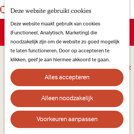
Onze dorpen
K
Z
Deze website gebruikt cookies
Onze winkels
a
o
M
G
Kunst & Cultuur
Deze website maakt gebruik van cookies
a
e
e
a
Sorry, deze activiteit is niet meer beschikbaar. Bekijk het
Ons Kloosterpad
(Functioneel, Analytisch, Marketing) die
r
k
n
n
actuele aanbod
voor de beschikbare opties.
noodzakelijk zijn om de website zo goed mogelijk
t
e
u
a
Plan je bezoek
te laten functioneren. Door op accepteren te
n
a
Overnachten
klikken, geef je aan hiermee akkoord te gaan.
r
Toeristisch Informatiepunt
d
Groepsactiviteiten
Alles accepteren
e
Voor kinderen
h
Hoe kom je er & Parkeren
Alleen noodzakelijk
o
m
Over ons
e
Voorkeuren aanpassen
Onze evenementen
Skôn Jeugdfest in het Carnavalstheater
p
Stichting Visit Oirschot