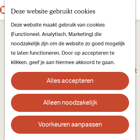
Onze dorpen
K
Z
Deze website gebruikt cookies
Onze winkels
a
o
M
G
Kunst & Cultuur
Deze website maakt gebruik van cookies
a
e
e
a
Ons Kloosterpad
(Functioneel, Analytisch, Marketing) die
r
k
n
n
noodzakelijk zijn om de website zo goed mogelijk
t
e
u
a
Plan je bezoek
te laten functioneren. Door op accepteren te
n
a
Overnachten
klikken, geef je aan hiermee akkoord te gaan.
r
Toeristisch Informatiepunt
d
Groepsactiviteiten
Alles accepteren
e
Voor kinderen
h
Hoe kom je er & Parkeren
Alleen noodzakelijk
Peruaanse Cultuurdag in de
o
Cultuurboerderij
m
Over ons
e
Voorkeuren aanpassen
Onze evenementen
Contact
p
Stichting Visit Oirschot