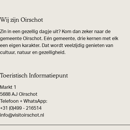
e
e
e
e
e
e
Wij zijn Oirschot
l
l
l
d
d
d
Zin in een gezellig dagje uit? Kom dan zeker naar de
gemeente Oirschot. Eén gemeente, drie kernen met elk
e
e
e
een eigen karakter. Dat wordt veelzijdig genieten van
z
z
z
cultuur, natuur en gezelligheid.
e
e
e
p
p
p
a
a
a
Toeristisch Informatiepunt
g
g
g
Markt 1
i
i
i
5688 AJ Oirschot
n
n
n
Telefoon + WhatsApp:
+31 (0)499 - 216514
a
a
a
info@visitoirschot.nl
o
o
o
p
p
p