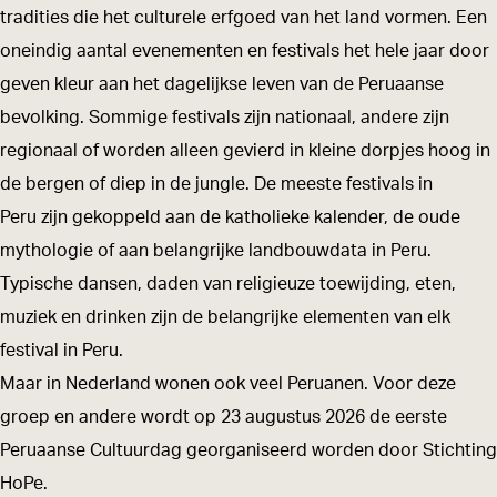
a
a
s
tradities die het culturele erfgoed van het land vormen. Een
n
n
e
oneindig aantal evenementen en festivals het hele jaar door
s
s
C
geven kleur aan het dagelijkse leven van de Peruaanse
e
e
u
bevolking. Sommige festivals zijn nationaal, andere zijn
C
C
l
regionaal of worden alleen gevierd in kleine dorpjes hoog in
u
u
t
de bergen of diep in de jungle. De meeste festivals in
l
l
u
Peru zijn gekoppeld aan de katholieke kalender, de oude
t
t
u
mythologie of aan belangrijke landbouwdata in Peru.
u
u
r
Typische dansen, daden van religieuze toewijding, eten,
u
u
d
muziek en drinken zijn de belangrijke elementen van elk
r
r
a
festival in Peru.
d
d
g
Maar in Nederland wonen ook veel Peruanen. Voor deze
a
a
i
groep en andere wordt op 23 augustus 2026 de eerste
g
g
n
Peruaanse Cultuurdag georganiseerd worden door Stichting
i
i
d
HoPe.