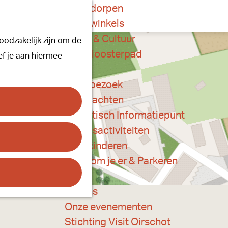
Onze dorpen
K
Z
Onze winkels
a
o
M
Kunst & Cultuur
oodzakelijk zijn om de
a
e
e
Ons Kloosterpad
ef je aan hiermee
r
k
n
t
e
u
Plan je bezoek
n
Overnachten
Toeristisch Informatiepunt
Groepsactiviteiten
Voor kinderen
Hoe kom je er & Parkeren
Over ons
Onze evenementen
Stichting Visit Oirschot