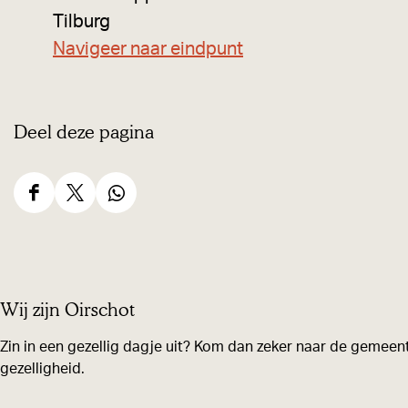
Tilburg
Navigeer naar eindpunt
Deel deze pagina
D
D
D
e
e
e
e
e
e
l
l
l
Wij zijn Oirschot
d
d
d
e
e
e
Zin in een gezellig dagje uit? Kom dan zeker naar de gemeent
z
z
z
gezelligheid.
e
e
e