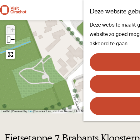
Deze website gebr
G
Deze website maakt ge
a
+
website zo goed mogel
n
−
akkoord te gaan.
a
a
r
d
e
h
o
m
Leaflet
|
Powered by
Esri
| Sources: Esri, TomTom, Garmin, FAO, NOAA, USGS, © OpenStreetMap contributors,
e
p
Fietsetappe 7 Brabants Klooster