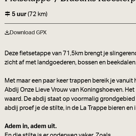
a
g
5 uur
(72 km)
e
Download GPX
Deze fietsetappe van 71,5km brengt je slingeren
zicht af met landgoederen, bossen en beekdalen
Met maar een paar keer trappen bereik je vanuit 
Abdij Onze Lieve Vrouw van Koningshoeven. Het l
waard. De abdij staat op voormalig grondgebied v
abdij proef je de stilte, in de La Trappe bieren en
Adem in, adem uit.
En die stilte is er onderweg vaker. Zoals …