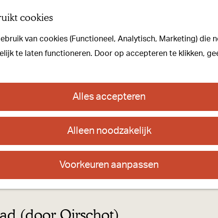
uikt cookies
bruik van cookies (Functioneel, Analytisch, Marketing) die n
ijk te laten functioneren. Door op accepteren te klikken, ge
Alles accepteren
51
F
i
e
t
Alleen noodzakelijk
s
k
n
o
o
Voorkeuren aanpassen
p
p
 and the GIS User Community
u
n
t
pad (door Oirschot)