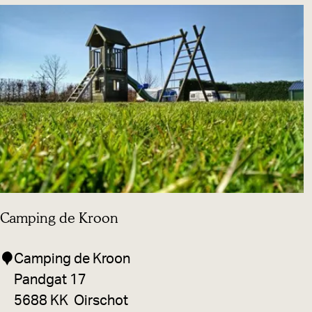
t
i
e
p
a
r
k
C
a
p
Camping de Kroon
f
u
C
Camping de Kroon
n
a
Pandgat 17
R
m
5688 KK
Oirschot
a