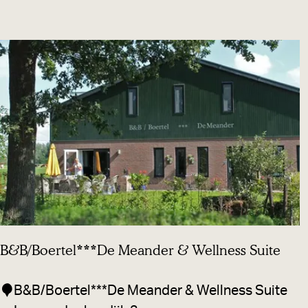
p
k
i
e
n
l
g
b
d
o
e
s
K
r
o
o
n
B&B/Boertel***De Meander & Wellness Suite
B
B&B/Boertel***De Meander & Wellness Suite