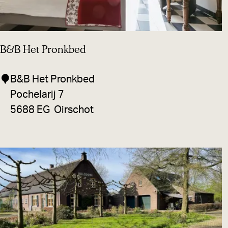
l
e
n
B&B Het Pronkbed
B
B&B Het Pronkbed
&
Pochelarij 7
B
5688 EG
Oirschot
H
e
t
P
r
o
n