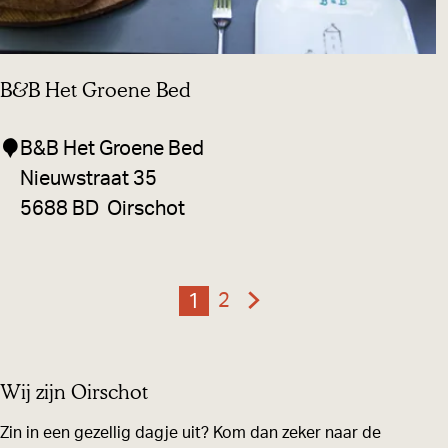
n
g
e
B&B Het Groene Bed
n
B
B
B&B Het Groene Bed
&
&
Nieuwstraat 35
B
B
5688 BD
Oirschot
O
H
p
e
h
t
2
1
e
G
G
H
G
t
a
a
u
r
L
n
n
i
o
Wij zijn Oirschot
i
a
a
d
e
e
a
a
Zin in een gezellig dagje uit? Kom dan zeker naar de
i