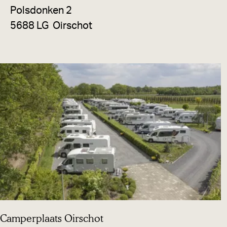
j
&
Polsdonken 2
B
5688 LG
Oirschot
D
e
D
o
n
k
h
o
e
v
e
Camperplaats Oirschot