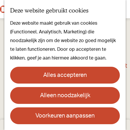
Onze dorpen
K
Z
Deze website gebruikt cookies
Onze winkels
a
o
M
G
Kunst & Cultuur
Deze website maakt gebruik van cookies
a
e
e
a
Ons Kloosterpad
(Functioneel, Analytisch, Marketing) die
r
k
n
n
noodzakelijk zijn om de website zo goed mogelijk
t
e
u
a
Plan je bezoek
te laten functioneren. Door op accepteren te
n
a
Overnachten
klikken, geef je aan hiermee akkoord te gaan.
r
Toeristisch Informatiepunt
d
Groepsactiviteiten
Alles accepteren
e
Voor kinderen
h
Hoe kom je er & Parkeren
Alleen noodzakelijk
o
m
Over ons
e
Voorkeuren aanpassen
Onze evenementen
p
Stichting Visit Oirschot