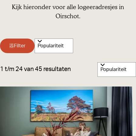
Kijk hieronder voor alle logeeradresjes in
Oirschot.
W
S
Filter
a
o
r
t
S
1 t/m 24 van 45 resultaten
t
z
o
e
o
r
e
t
e
r
e
k
o
e
p
j
r
:
e
o