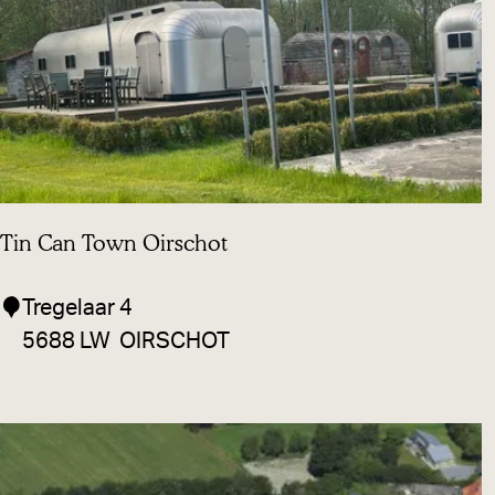
k
h
u
i
s
Tin Can Town Oirschot
T
Tregelaar 4
i
5688 LW
OIRSCHOT
n
C
a
n