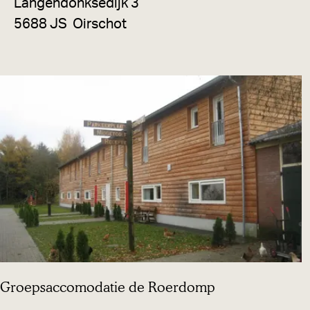
&
Langendonksedijk 3
B
5688 JS
Oirschot
/
B
o
e
r
t
e
l
*
*
*
D
Groepsaccomodatie de Roerdomp
e