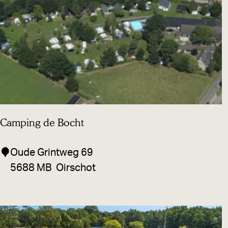
T
o
w
n
O
i
r
s
Camping de Bocht
c
h
C
Oude Grintweg 69
o
a
5688 MB
Oirschot
t
m
p
i