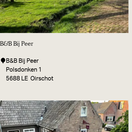
k
b
e
d
B&B Bij Peer
B
B&B Bij Peer
&
Polsdonken 1
B
5688 LE
Oirschot
B
i
j
P
e
e