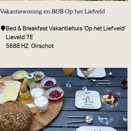
Vakantiewoning en B&B Op het Liefveld
V
Bed & Breakfast Vakantiehuis 'Op het Liefveld'
a
Lieveld 7E
k
5688 HZ
Oirschot
a
n
t
i
e
w
o
n
i