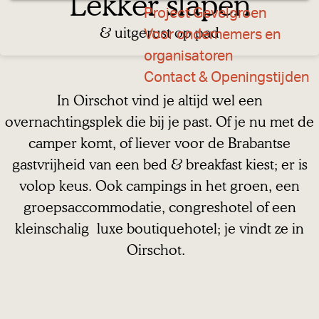
Lekker slapen
a
Project Gevelgroen
g
& uitgerust op pad
Voor ondernemers en
e
organisatoren
Contact & Openingstijden
In Oirschot vind je altijd wel een
overnachtingsplek die bij je past. Of je nu met de
camper komt, of liever voor de Brabantse
gastvrijheid van een bed & breakfast kiest; er is
volop keus. Ook campings in het groen, een
groepsaccommodatie, congreshotel of een
kleinschalig luxe boutiquehotel; je vindt ze in
Oirschot.