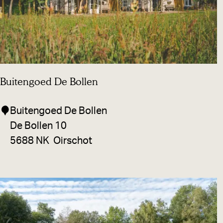
o
t
e
l
d
Buitengoed De Bollen
e
B
B
Buitengoed De Bollen
e
u
De Bollen 10
e
i
5688 NK
Oirschot
r
t
z
e
e
n
g
o