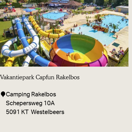
n
g
d
e
B
o
c
h
t
Vakantiepark Capfun Rakelbos
V
Camping Rakelbos
a
Schepersweg 10A
k
5091 KT
Westelbeers
a
n