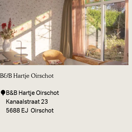
p
o
o
r
t
D
e
V
B&B Hartje Oirschot
r
o
B
B&B Hartje Oirschot
l
&
Kanaalstraat 23
i
B
5688 EJ
Oirschot
j
H
k
a
e