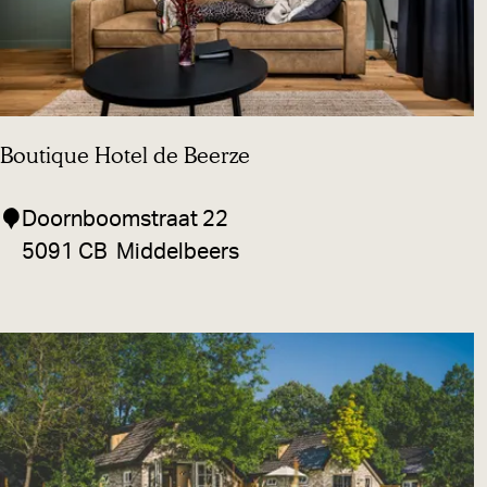
p
:
Boutique Hotel de Beerze
B
Doornboomstraat 22
o
5091 CB
Middelbeers
u
t
i
q
u
e
H