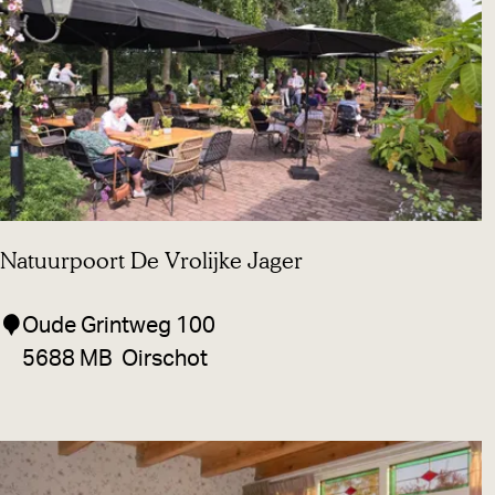
i
e
p
a
r
k
L
a
Natuurpoort De Vrolijke Jager
t
o
N
Oude Grintweg 100
u
a
5688 MB
Oirschot
r
t
u
u
r