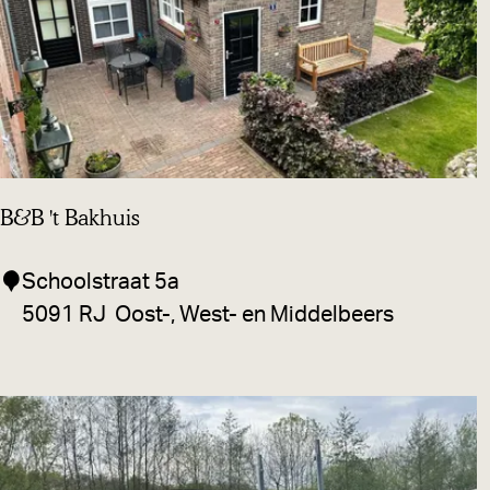
r
B&B 't Bakhuis
B
Schoolstraat 5a
&
5091 RJ
Oost-, West- en Middelbeers
B
'
t
B
a