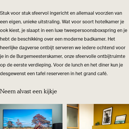
t
H
e
u
t
e
o
H
e
e
Stuk voor stuk sfeervol ingericht en allemaal voorzien van
l
t
o
H
l
een eigen, unieke uitstraling. Wat voor soort hotelkamer je
d
e
t
o
d
ook kiest, je slaapt in een luxe tweepersoonsboxspring en je
e
l
e
t
e
hebt de beschikking over een moderne badkamer. Het
B
d
l
e
B
heerlijke dagverse ontbijt serveren we iedere ochtend voor
e
e
d
l
e
je in de Burgemeesterskamer, onze sfeervolle ontbijtruimte
e
B
e
d
e
op de eerste verdieping. Voor de lunch en het diner kun je
r
e
B
e
r
desgewenst een tafel reserveren in het grand café.
z
e
e
B
z
Neem alvast een kijkje
e
r
e
e
e
z
r
e
e
z
r
e
z
e