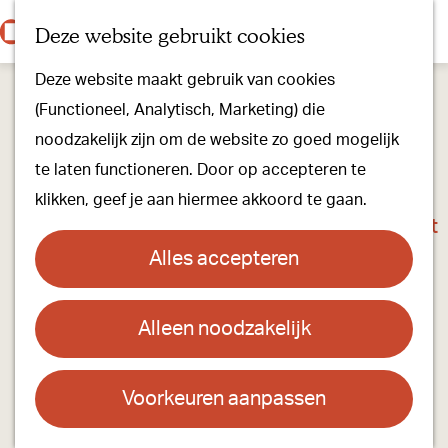
Onze dorpen
K
Z
Deze website gebruikt cookies
Onze winkels
a
o
M
G
Kunst & Cultuur
Deze website maakt gebruik van cookies
a
e
e
a
Ons Kloosterpad
(Functioneel, Analytisch, Marketing) die
r
k
n
n
noodzakelijk zijn om de website zo goed mogelijk
t
e
u
a
Plan je bezoek
te laten functioneren. Door op accepteren te
n
a
Overnachten
klikken, geef je aan hiermee akkoord te gaan.
r
Toeristisch Informatiepunt
d
Groepsactiviteiten
Alles accepteren
e
Voor kinderen
h
Hoe kom je er & Parkeren
Alleen noodzakelijk
Boutique Hotel de Beerze
o
m
Over ons
Contact
e
Voorkeuren aanpassen
Onze evenementen
p
Doornboomstraat 22
Stichting Visit Oirschot