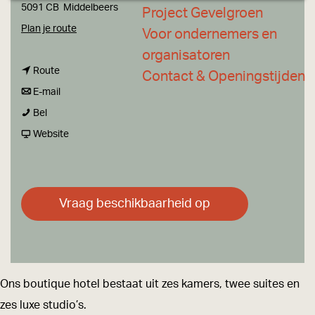
a
5091 CB
Middelbeers
Project Gevelgroen
g
n
Plan je route
Voor ondernemers en
e
a
organisatoren
n
a
Route
Contact & Openingstijden
a
n
r
E-mail
B
a
a
B
Bel
o
r
a
v
o
Website
u
B
r
a
u
t
o
B
n
t
i
u
o
B
i
Vraag beschikbaarheid op
q
t
u
o
q
u
i
t
u
u
e
q
i
t
e
H
u
q
i
H
Ons boutique hotel bestaat uit zes kamers, twee suites en
o
e
u
q
o
zes luxe studio’s.