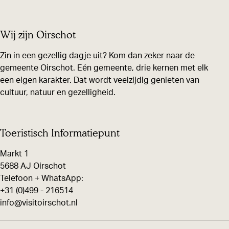
e
e
e
e
l
e
e
e
Wij zijn Oirschot
d
l
l
l
i
d
d
d
Zin in een gezellig dagje uit? Kom dan zeker naar de
n
gemeente Oirschot. Eén gemeente, drie kernen met elk
e
e
e
een eigen karakter. Dat wordt veelzijdig genieten van
g
z
z
z
cultuur, natuur en gezelligheid.
H
e
e
e
o
p
p
p
t
a
a
a
Toeristisch Informatiepunt
e
g
g
g
Markt 1
l
i
i
i
5688 AJ Oirschot
k
n
n
n
Telefoon + WhatsApp:
a
+31 (0)499 - 216514
a
a
a
info@visitoirschot.nl
m
o
o
o
e
p
p
p