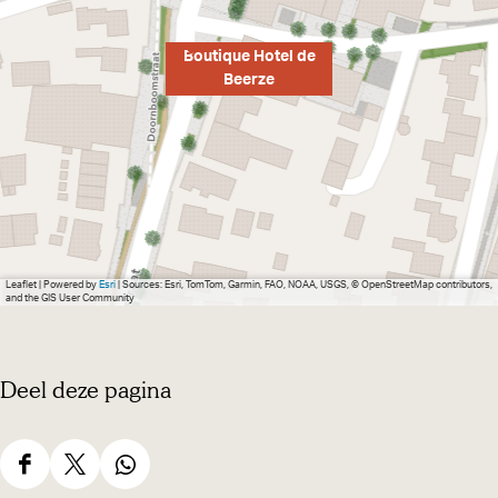
m
e
Boutique Hotel de
t
Beerze
v
e
r
g
r
o
Leaflet
|
Powered by
Esri
| Sources: Esri, TomTom, Garmin, FAO, NOAA, USGS, © OpenStreetMap contributors,
and the GIS User Community
t
e
a
Deel deze pagina
f
b
e
D
D
D