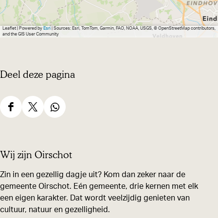
r
o
Leaflet
|
Powered by
Esri
| Sources: Esri, TomTom, Garmin, FAO, NOAA, USGS, © OpenStreetMap contributors,
and the GIS User Community
t
e
a
Deel deze pagina
f
b
e
D
D
D
e
e
e
e
l
e
e
e
Wij zijn Oirschot
d
l
l
l
i
d
d
d
Zin in een gezellig dagje uit? Kom dan zeker naar de
n
gemeente Oirschot. Eén gemeente, drie kernen met elk
e
e
e
een eigen karakter. Dat wordt veelzijdig genieten van
g
z
z
z
cultuur, natuur en gezelligheid.
C
e
e
e