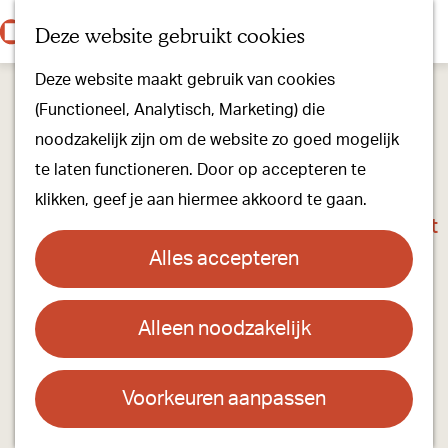
Onze dorpen
K
Z
Deze website gebruikt cookies
Onze winkels
a
o
M
G
Kunst & Cultuur
Deze website maakt gebruik van cookies
a
e
e
a
Ons Kloosterpad
(Functioneel, Analytisch, Marketing) die
r
k
n
n
noodzakelijk zijn om de website zo goed mogelijk
t
e
u
a
Plan je bezoek
te laten functioneren. Door op accepteren te
n
a
Overnachten
klikken, geef je aan hiermee akkoord te gaan.
r
Toeristisch Informatiepunt
d
Groepsactiviteiten
Alles accepteren
e
Voor kinderen
h
Hoe kom je er & Parkeren
Alleen noodzakelijk
De Steenuil, Camping & Speelboerderij
o
m
Over ons
Contact
e
Voorkeuren aanpassen
Onze evenementen
p
Schansstraat 3
Stichting Visit Oirschot