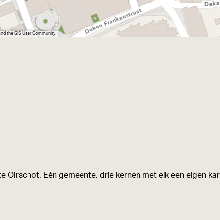
 and the GIS User Community
e Oirschot. Eén gemeente, drie kernen met elk een eigen kara