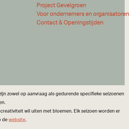
Project Gevelgroen
Voor ondernemers en organisatoren
Contact & Openingstijden
zijn zowel op aanvraag als gedurende specifieke seizoenen
en.
eativiteit wil uiten met bloemen. Elk seizoen worden er
p de
website
.