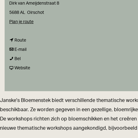
a
Dirk van Ameijdenstraat 8
g
5688 AL
Oirschot
e
n
Plan je route
a
n
a
Route
a
n
r
E-mail
J
a
a
J
Bel
a
r
a
v
a
Website
n
J
r
a
n
s
a
J
n
s
k
n
a
J
k
Janske's Bloemenstek biedt verschillende thematische works
e
s
n
a
e
beschikbaar. Ze worden gegeven in een gezellige, bloemrijke
'
k
s
n
'
De workshops richten zich op bloemschikken en het creëren v
s
e
k
s
s
nieuwe thematische workshops aangekondigd, bijvoorbeeld 
b
'
e
k
b