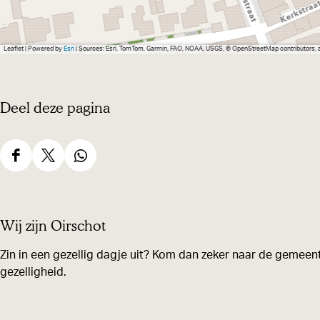
Leaflet
|
Powered by
Esri
| Sources: Esri, TomTom, Garmin, FAO, NOAA, USGS, © OpenStreetMap contributors,
Deel deze pagina
D
D
D
e
e
e
e
e
e
Wij zijn Oirschot
l
l
l
d
d
d
Zin in een gezellig dagje uit? Kom dan zeker naar de gemeent
gezelligheid.
e
e
e
z
z
z
e
e
e