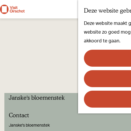
Deze website gebr
G
Deze website maakt ge
a
website zo goed mogel
n
akkoord te gaan.
a
a
r
d
e
h
Janske's bloemenstek
o
m
Contact
e
p
Janske's bloemenstek