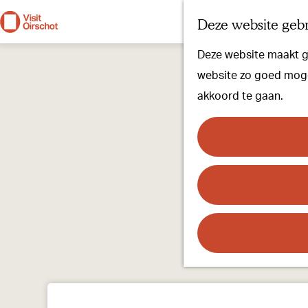
Deze website gebr
G
Deze website maakt ge
a
website zo goed mogel
n
akkoord te gaan.
a
a
r
d
e
h
o
m
e
p