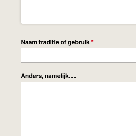
a
g
e
v
Naam traditie of gebruik
*
e
r
p
Anders, namelijk.....
l
i
c
h
t