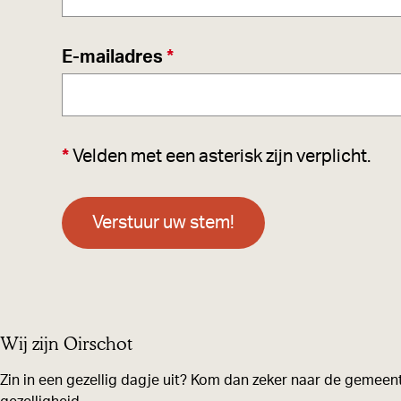
v
E-mailadres
*
e
r
p
*
Velden met een asterisk zijn verplicht.
l
i
c
Verstuur uw stem!
h
t
Wij zijn Oirschot
Zin in een gezellig dagje uit? Kom dan zeker naar de gemeent