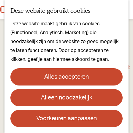
Onze dorpen
K
Z
Deze website gebruikt cookies
Onze winkels
a
o
M
G
Kunst & Cultuur
Deze website maakt gebruik van cookies
a
e
e
a
Ons Kloosterpad
(Functioneel, Analytisch, Marketing) die
r
k
n
n
noodzakelijk zijn om de website zo goed mogelijk
t
e
u
a
Plan je bezoek
te laten functioneren. Door op accepteren te
n
a
Overnachten
klikken, geef je aan hiermee akkoord te gaan.
r
Toeristisch Informatiepunt
d
Groepsactiviteiten
Alles accepteren
e
Voor kinderen
h
Hoe kom je er & Parkeren
Alleen noodzakelijk
't Weverke
o
m
Over ons
Contact
e
Voorkeuren aanpassen
Onze evenementen
p
Rijkesluisstraat 10
Stichting Visit Oirschot