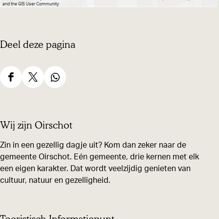
and the GIS User Community
Deel deze pagina
D
D
D
e
e
e
e
e
e
Wij zijn Oirschot
l
l
l
d
d
d
Zin in een gezellig dagje uit? Kom dan zeker naar de
gemeente Oirschot. Eén gemeente, drie kernen met elk
e
e
e
een eigen karakter. Dat wordt veelzijdig genieten van
z
z
z
cultuur, natuur en gezelligheid.
e
e
e
p
p
p
a
a
a
Toeristisch Informatiepunt