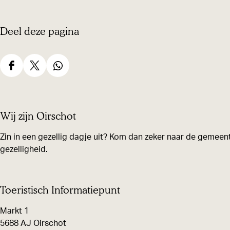
Deel deze pagina
D
D
D
e
e
e
e
e
e
Wij zijn Oirschot
l
l
l
d
d
d
Zin in een gezellig dagje uit? Kom dan zeker naar de gemeent
gezelligheid.
e
e
e
z
z
z
e
e
e
Toeristisch Informatiepunt
p
p
p
Markt 1
a
a
a
5688 AJ Oirschot
g
g
g