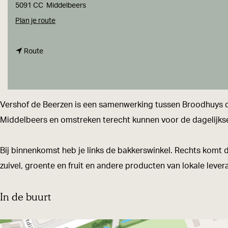
a
5091 CC
Middelbeers
g
n
Plan je route
e
a
n
a
Route
a
r
a
V
r
e
Vershof de Beerzen is een samenwerking tussen Broodhuys d
V
r
Middelbeers en omstreken terecht kunnen voor de dagelijk
e
s
r
h
Bij binnenkomst heb je links de bakkerswinkel. Rechts komt de
s
o
zuivel, groente en fruit en andere producten van lokale leve
h
f
o
D
In de buurt
f
e
D
B