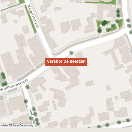
Vershof De Beerzen
 and the GIS User Community