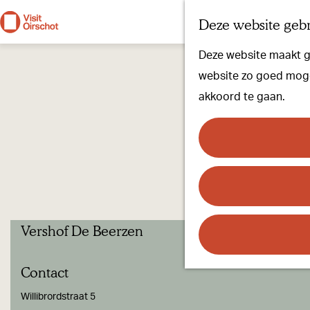
Deze website gebr
G
Deze website maakt ge
a
website zo goed mogel
n
akkoord te gaan.
a
a
r
d
e
h
Vershof De Beerzen
o
m
Contact
e
p
Willibrordstraat 5