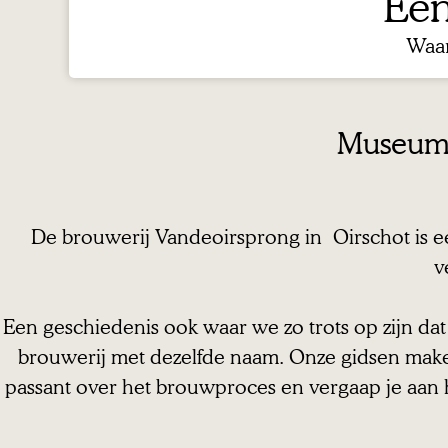
Een
a
g
Waar
e
Museumbr
De brouwerij Vandeoirsprong in Oirschot is ee
v
Een geschiedenis ook waar we zo trots op zijn da
brouwerij met dezelfde naam. Onze gidsen maken
passant over het brouwproces en vergaap je aan 