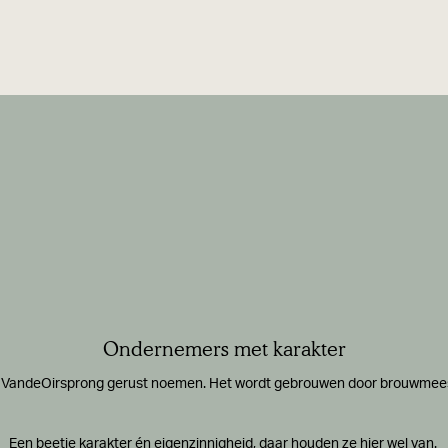
Ondernemers met karakter
van VandeOirsprong gerust noemen. Het wordt gebrouwen door brouwmeest
Een beetje karakter én eigenzinnigheid, daar houden ze hier wel van.