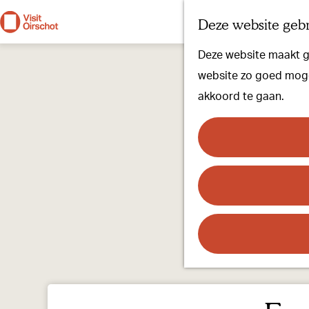
Deze website gebr
G
Deze website maakt ge
a
website zo goed mogel
n
akkoord te gaan.
a
a
r
d
e
h
o
m
e
p