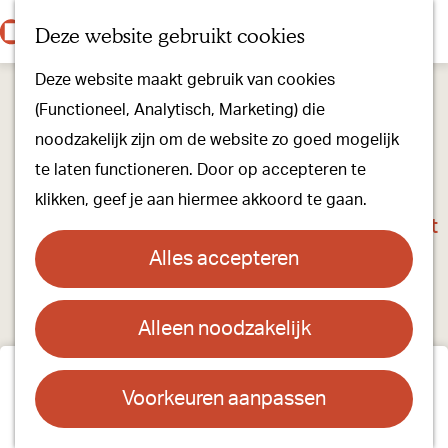
Onze dorpen
K
Z
Deze website gebruikt cookies
Onze winkels
a
o
M
G
Kunst & Cultuur
Deze website maakt gebruik van cookies
a
e
e
a
Ons Kloosterpad
(Functioneel, Analytisch, Marketing) die
r
k
n
n
noodzakelijk zijn om de website zo goed mogelijk
t
e
u
a
Plan je bezoek
te laten functioneren. Door op accepteren te
n
a
Overnachten
klikken, geef je aan hiermee akkoord te gaan.
r
Toeristisch Informatiepunt
d
Groepsactiviteiten
Alles accepteren
e
Voor kinderen
h
Hoe kom je er & Parkeren
Alleen noodzakelijk
o
m
Meld jouw
Over ons
e
Voorkeuren aanpassen
Onze evenementen
kunst-/cultuuraanbod
p
Stichting Visit Oirschot