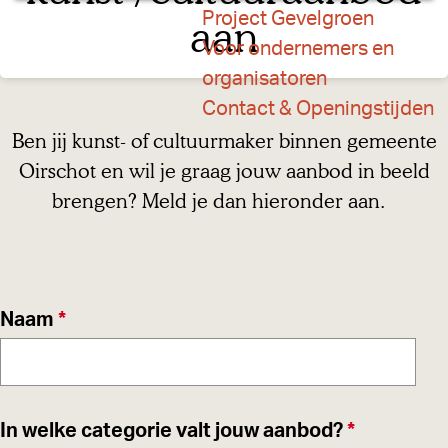
a
Project Gevelgroen
aan
g
Voor ondernemers en
e
organisatoren
Contact & Openingstijden
Ben jij kunst- of cultuurmaker binnen gemeente
Oirschot en wil je graag jouw aanbod in beeld
brengen? Meld je dan hieronder aan.
v
Naam
*
e
r
p
v
In welke categorie valt jouw aanbod?
*
l