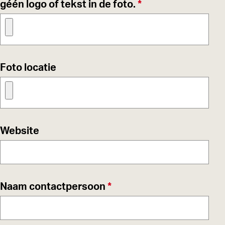
v
géén logo of tekst in de foto.
*
e
r
p
l
Foto locatie
i
c
h
t
Website
v
Naam contactpersoon
*
e
r