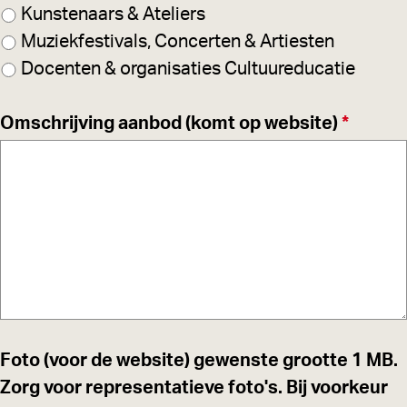
e
Kunstenaars & Ateliers
i
r
Muziekfestivals, Concerten & Artiesten
c
p
Docenten & organisaties Cultuureducatie
h
l
t
i
v
Omschrijving aanbod (komt op website)
*
c
e
h
r
t
p
l
i
c
h
t
Foto (voor de website) gewenste grootte 1 MB.
Zorg voor representatieve foto's. Bij voorkeur