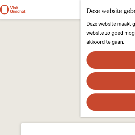
Deze website gebr
G
Deze website maakt ge
a
website zo goed mogel
n
akkoord te gaan.
a
a
r
d
e
h
o
m
e
p