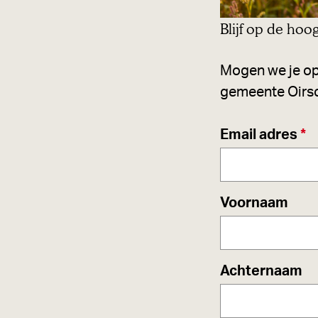
Blijf op de hoo
Mogen we je op
gemeente Oirsc
v
Email adres
*
e
r
p
Voornaam
l
i
c
Achternaam
h
t