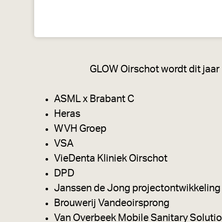
a
g
e
GLOW Oirschot wordt dit jaar
ASML x Brabant C
Heras
WVH Groep
VSA
VieDenta Kliniek Oirschot
DPD
Janssen de Jong projectontwikkeling
Brouwerij Vandeoirsprong
Van Overbeek Mobile Sanitary Soluti