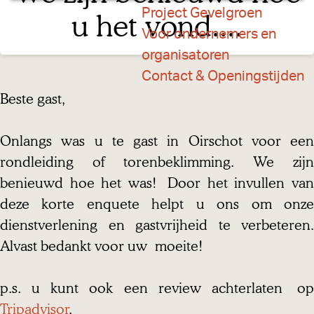
a
Project Gevelgroen
u het vond....
g
Voor ondernemers en
e
organisatoren
Contact & Openingstijden
Beste gast,
Onlangs was u te gast in Oirschot voor een
rondleiding of torenbeklimming. We zijn
benieuwd hoe het was! Door het invullen van
deze korte enquete helpt u ons om onze
dienstverlening en gastvrijheid te verbeteren.
Alvast bedankt voor uw moeite!
p.s. u kunt ook een review achterlaten op
Tripadvisor
.