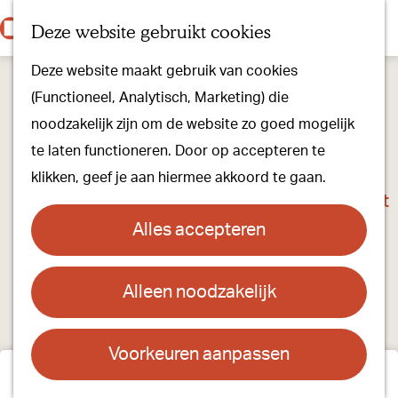
Onze dorpen
K
Z
Deze website gebruikt cookies
Onze winkels
a
o
M
G
Kunst & Cultuur
Deze website maakt gebruik van cookies
a
e
e
a
Ons Kloosterpad
(Functioneel, Analytisch, Marketing) die
r
k
n
n
noodzakelijk zijn om de website zo goed mogelijk
t
e
u
a
Plan je bezoek
te laten functioneren. Door op accepteren te
n
a
Overnachten
klikken, geef je aan hiermee akkoord te gaan.
r
Toeristisch Informatiepunt
d
Groepsactiviteiten
Alles accepteren
e
Voor kinderen
h
Hoe kom je er & Parkeren
Alleen noodzakelijk
o
m
Over ons
e
Voorkeuren aanpassen
Onze evenementen
We zijn benieuwd hoe
p
Stichting Visit Oirschot