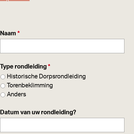
v
Naam
*
e
r
p
v
Type rondleiding
*
l
e
Historische Dorpsrondleiding
i
r
Torenbeklimming
c
p
Anders
h
l
t
i
Datum van uw rondleiding?
c
h