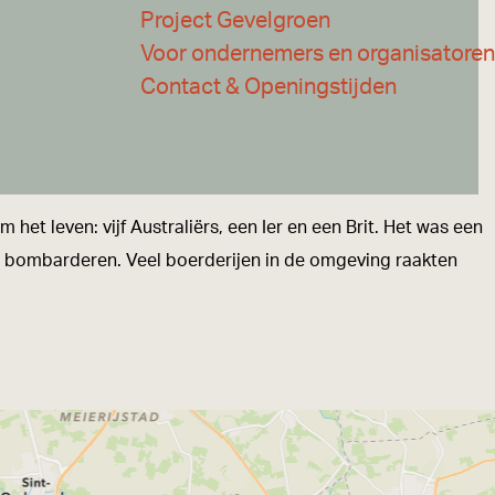
Project Gevelgroen
Voor ondernemers en organisatoren
Contact & Openingstijden
et leven: vijf Australiërs, een Ier en een Brit. Het was een
te bombarderen. Veel boerderijen in de omgeving raakten