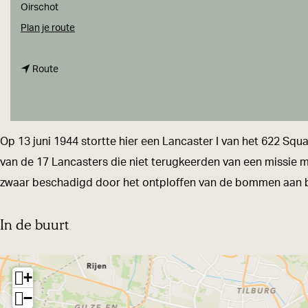
a
Oirschot
g
n
Plan je route
e
a
n
a
Route
a
r
a
G
r
e
Op 13 juni 1944 stortte hier een Lancaster I van het 622 Squa
G
d
van de 17 Lancasters die niet terugkeerden van een missie m
e
e
zwaar beschadigd door het ontploffen van de bommen aan 
d
n
e
k
In de buurt
n
p
k
l
+
p
e
−
l
k