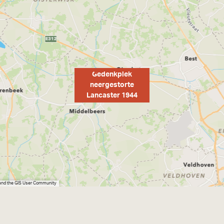
Gedenkplek
neergestorte
Lancaster 1944
 and the GIS User Community