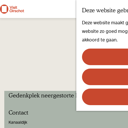
Deze website gebr
G
Deze website maakt ge
a
website zo goed mogel
n
akkoord te gaan.
a
a
r
d
e
h
Gedenkplek neergestorte Lancaster 1944
o
m
Contact
e
p
Kanaaldijk