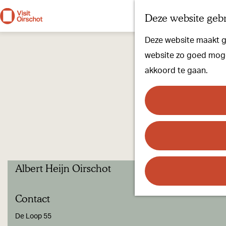
Deze website gebr
G
Deze website maakt ge
a
website zo goed mogel
n
akkoord te gaan.
a
a
r
d
e
h
Albert Heijn Oirschot
o
m
Contact
e
p
De Loop 55