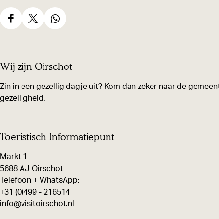
D
D
D
e
e
e
e
e
e
Wij zijn Oirschot
l
l
l
d
d
d
Zin in een gezellig dagje uit? Kom dan zeker naar de gemeent
gezelligheid.
e
e
e
z
z
z
e
e
e
Toeristisch Informatiepunt
p
p
p
Markt 1
a
a
a
5688 AJ Oirschot
g
g
g
Telefoon + WhatsApp:
i
i
i
+31 (0)499 - 216514
n
n
n
info@visitoirschot.nl
a
a
a