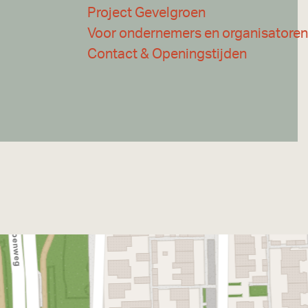
Project Gevelgroen
Voor ondernemers en organisatoren
Contact & Openingstijden