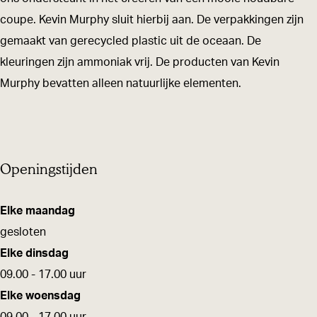
r
p
p
a
r
coupe. Kevin Murphy sluit hierbij aan. De verpakkingen zijn
e
p
p
gemaakt van gerecycled plastic uit de oceaan. De
r
e
p
kleuringen zijn ammoniak vrij. De producten van Kevin
r
e
Murphy bevatten alleen natuurlijke elementen.
r
Openingstijden
Elke maandag
gesloten
Elke dinsdag
09.00 - 17.00 uur
Elke woensdag