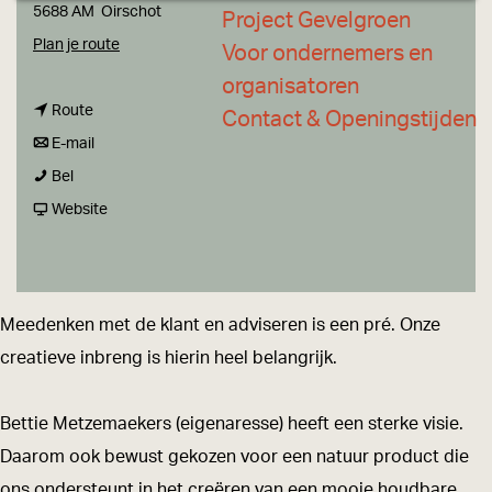
a
5688 AM
Oirschot
Project Gevelgroen
g
n
Plan je route
Voor ondernemers en
e
a
organisatoren
n
a
Route
Contact & Openingstijden
a
n
r
E-mail
D
a
a
D
Bel
o
r
a
v
o
Website
n
D
r
a
n
n
o
D
n
n
a
n
o
D
a
Meedenken met de klant en adviseren is een pré. Onze
K
n
n
o
K
creatieve inbreng is hierin heel belangrijk.
a
a
n
n
a
p
K
a
n
p
Bettie Metzemaekers (eigenaresse) heeft een sterke visie.
p
a
K
a
p
Daarom ook bewust gekozen voor een natuur product die
e
p
a
K
e
ons ondersteunt in het creëren van een mooie houdbare