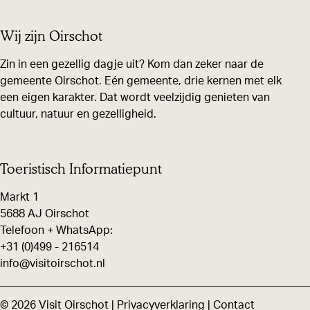
l
e
e
e
Wij zijn Oirschot
d
l
l
l
i
d
d
d
Zin in een gezellig dagje uit? Kom dan zeker naar de
n
gemeente Oirschot. Eén gemeente, drie kernen met elk
e
e
e
een eigen karakter. Dat wordt veelzijdig genieten van
g
z
z
z
cultuur, natuur en gezelligheid.
D
e
e
e
o
p
p
p
n
a
a
a
Toeristisch Informatiepunt
n
g
g
g
Markt 1
a
i
i
i
5688 AJ Oirschot
K
n
n
n
Telefoon + WhatsApp:
a
+31 (0)499 - 216514
a
a
a
info@visitoirschot.nl
p
o
o
o
p
p
p
p
© 2026 Visit Oirschot |
Privacyverklaring
|
Contact
e
F
X
W