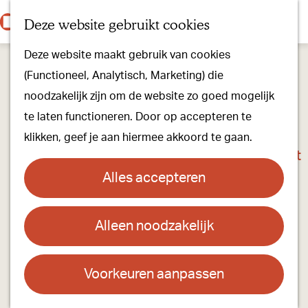
Onze dorpen
K
Z
Deze website gebruikt cookies
Onze winkels
a
o
M
G
Kunst & Cultuur
Deze website maakt gebruik van cookies
a
e
e
a
Ons Kloosterpad
(Functioneel, Analytisch, Marketing) die
r
k
n
n
noodzakelijk zijn om de website zo goed mogelijk
t
e
u
a
Plan je bezoek
te laten functioneren. Door op accepteren te
n
a
Overnachten
klikken, geef je aan hiermee akkoord te gaan.
r
Toeristisch Informatiepunt
d
Groepsactiviteiten
Alles accepteren
e
Voor kinderen
h
Hoe kom je er & Parkeren
Alleen noodzakelijk
Donna Kapper
o
m
Over ons
Contact
e
Voorkeuren aanpassen
Onze evenementen
p
Torenstraat 2
Stichting Visit Oirschot